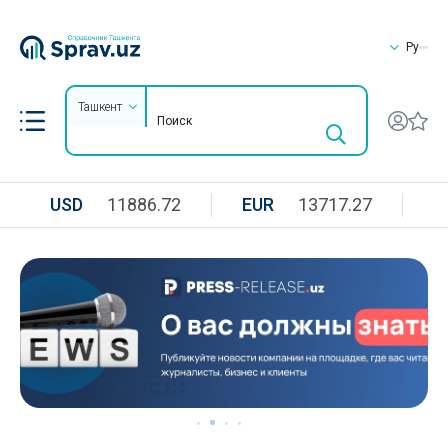
Ру
Ташкент
USD
11886.72
EUR
13717.27
R