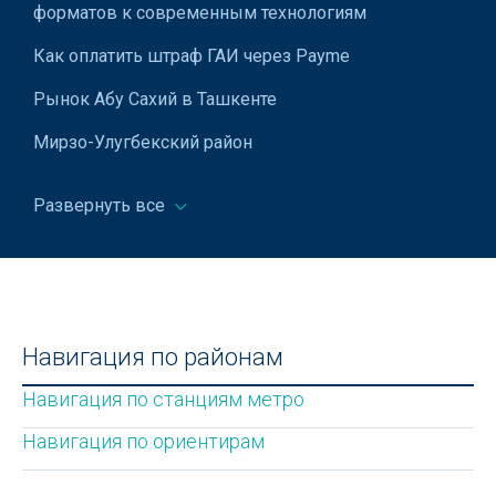
форматов к современным технологиям
Как оплатить штраф ГАИ через Payme
Рынок Абу Сахий в Ташкенте
Мирзо-Улугбекский район
Норма шагов в день
Развернуть все
Справка с места работы: образец, правила
оформления и сроки действия
Безвизовые страны для граждан Узбекистана в
2025 году — полный актуальный список
Навигация по районам
Как выбрать зубную щетку
Навигация по станциям метро
Расшифровка знаков по уходу за одеждой
Навигация по ориентирам
Быстрые и медленные углеводы — в чём разница
и какие выбрать для энергии, похудения и