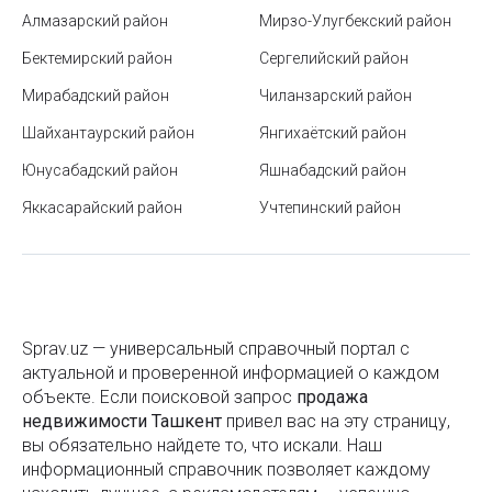
здоровья
Алмазарский район
Мирзо-Улугбекский район
Станция метро Хамида Алимджана
Бектемирский район
Сергелийский район
Мирабадский район
Детские лагеря
Чиланзарский район
Шайхантаурский район
Янгихаётский район
Что взять на пикник: полный гид для комфортного
отдыха на природе
Юнусабадский район
Яшнабадский район
Яккасарайский район
Как выбрать учебный центр в Узбекистане
Учтепинский район
Как составить личный финансовый план на год и
придерживаться его
Как получить образовательный кредит в
Узбекистане
Sprav.uz — универсальный справочный портал с
актуальной и проверенной информацией о каждом
Государственный академический театр имени
объекте. Если поисковой запроc
продажа
Алишера Навои в Ташкенте
недвижимости Ташкент
привел вас на эту страницу,
вы обязательно найдете то, что искали. Наш
Станция метро Дустлик
информационный справочник позволяет каждому