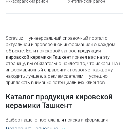
Яккасарайский район
Учтепинский район
Продукция Daikin
Станция метро Машиносозлар
Продукция Danfoss
(Машиностроителей)
Продукция De GRISOGONO
Как получить шенгенскую визу в Узбекистане:
документы, сроки и нюансы
Продукция Decola
Sprav.uz — универсальный справочный портал с
актуальной и проверенной информацией о каждом
Республиканский кукольный театр Узбекистана в
Продукция Delaval
объекте. Если поисковой запроc
продукция
Ташкенте
кировской керамики Ташкент
привел вас на эту
Продукция Deli
страницу, вы обязательно найдете то, что искали. Наш
Какую коляску можно брать в самолет
информационный справочник позволяет каждому
Продукция DOOSAN
Как узнать размер кольца: таблица и полезные
находить лучшее, а рекламодателям — успешно
Продукция Dornier Med Tech
привлекать внимание потенциальных клиентов.
советы
Продукция Duyar
Минэкологии начало принимать жалобы от
Каталог продукция кировской
населения в сфере экологии через Telegram-бот
керамики Ташкент
Продукция DYNAPAC
Вредные пищевые добавки
Продукция ECCO
Выбор нашего портала для поиска информации
Как правильно выбрать чемодан
открывает широкие возможности. Каталог Sprav для
Продукция Echosens by FibroScan
Развернуть описание