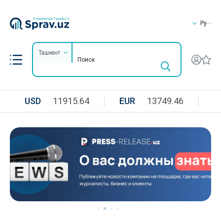
Ру
Ташкент
USD
11915.64
EUR
13749.46
R