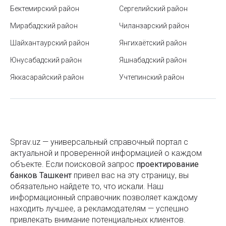
Бектемирский район
Сергелийский район
Форматы бумаги
Мирабадский район
Чиланзарский район
Как составить резюме для устройства на работу
Шайхантаурский район
Янгихаётский район
Подготовка помещения к профессиональном
Юнусабадский район
Яшнабадский район
клинингу
Яккасарайский район
Учтепинский район
Тренинги для бизнеса: инновационные подходы к
обучению персонала
Государственный музей природы Узбекистана
Расшифровка знаков по уходу за одеждой
Sprav.uz — универсальный справочный портал с
актуальной и проверенной информацией о каждом
Как укомплектовать домашний офис для
объекте. Если поисковой запроc
проектирование
комфортной и продуктивной работы
банков Ташкент
привел вас на эту страницу, вы
обязательно найдете то, что искали. Наш
Парк Янги Узбекистан в Ташкенте
информационный справочник позволяет каждому
Форматы файлов
находить лучшее, а рекламодателям — успешно
привлекать внимание потенциальных клиентов.