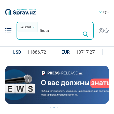
Ру
Ташкент
USD
11886.72
EUR
13717.27
R