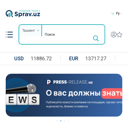
Ру
Ташкент
USD
11886.72
EUR
13717.27
R