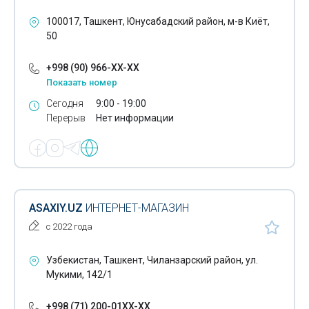
Фототовары
100017, Ташкент, Юнусабадский район, м-в Киёт,
Чайники
50
Чиллеры
+998 (90) 966-XX-XX
Показать номер
Электрочайники
Сегодня
9:00 - 19:00
Фанкойлы
Перерыв
Нет информации
Фреон
Электрические водонагреватели
Газовые водонагреватели
ASAXIY.UZ
ИНТЕРНЕТ-МАГАЗИН
VRF системы кондиционирования
с 2022 года
Промышленные фильтры для воды
Узбекистан, Ташкент, Чиланзарский район, ул.
Мукими, 142/1
+998 (71) 200-01XX-XX