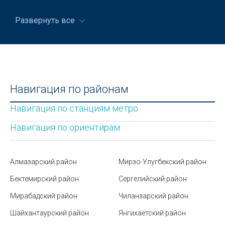
Дворец Романовых в Ташкенте
Развернуть все
Рамадан в Узбекистане
Надувной матрас для сна – комфорт или
бесполезная покупка
Расписание рейсов в аэропорту Ташкента
Навигация по районам
Этические аспекты работы тайного покупателя
Навигация по станциям метро
Какие бывают виды соли
Навигация по ориентирам
Станция метро Хамида Алимджана
Норма шагов в день
Алмазарский район
Мирзо-Улугбекский район
Бектемирский район
Сергелийский район
Платные парковки в Ташкенте: правила, тарифы и
как пользоваться
Мирабадский район
Чиланзарский район
Международная система единиц (СИ)
Шайхантаурский район
Янгихаётский район