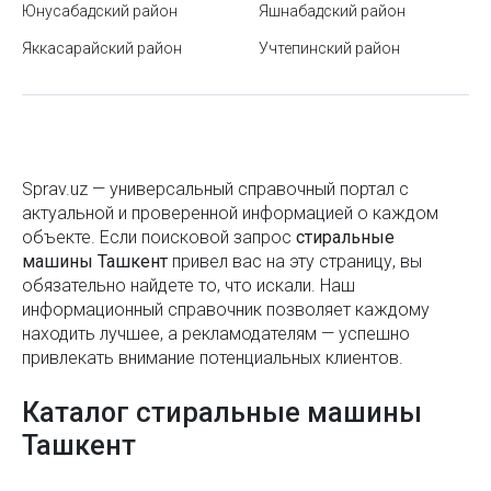
Юнусабадский район
Яшнабадский район
Как правильно выбрасывать старые вещи, чтобы
притянуть счастье и удачу в свою жизнь
Яккасарайский район
Учтепинский район
Японский сад в Ташкенте
Как оплатить штраф ГАИ через Payme
Расшифровка значков на приборной панели
Sprav.uz — универсальный справочный портал с
автомобиля
актуальной и проверенной информацией о каждом
объекте. Если поисковой запроc
Яккасарайский район
стиральные
машины Ташкент
привел вас на эту страницу, вы
Карта Ташкента
обязательно найдете то, что искали. Наш
информационный справочник позволяет каждому
Центральный парк им. Мирзо Улугбека в Ташкенте
находить лучшее, а рекламодателям — успешно
(Central Park или бывш. Тельмана)
привлекать внимание потенциальных клиентов.
Что такое умные замки?
Каталог стиральные машины
Государственный музей прикладного искусства
Ташкент
Узбекистана