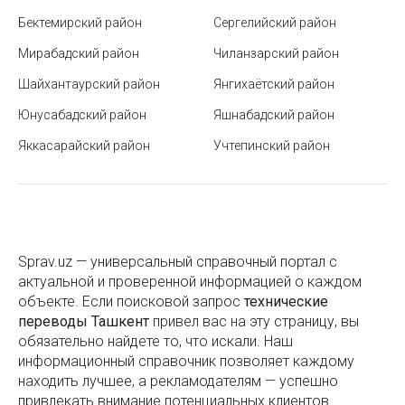
Когда и как будет отмечаться Рамазан Хайит 2025
Бектемирский район
Сергелийский район
в Узбекистане
Мирабадский район
Чиланзарский район
Справка с места работы: образец, правила
оформления и сроки действия
Шайхантаурский район
Янгихаётский район
Юнусабадский район
Яшнабадский район
Как выбрать парфюм
Яккасарайский район
Учтепинский район
Какие бывают виды мёда и чем они отличаются
Подготовка помещения к профессиональном
клинингу
Парк Голубые купола в Ташкенте
Sprav.uz — универсальный справочный портал с
актуальной и проверенной информацией о каждом
Узбекский национальный академический
объекте. Если поисковой запроc
технические
драматический театр в Ташкенте
переводы Ташкент
привел вас на эту страницу, вы
Что означают значки «BIO», «ORGANIC», «ECO» на
обязательно найдете то, что искали. Наш
информационный справочник позволяет каждому
продуктах
находить лучшее, а рекламодателям — успешно
Как увлажнить воздух в комнате подручными
привлекать внимание потенциальных клиентов.