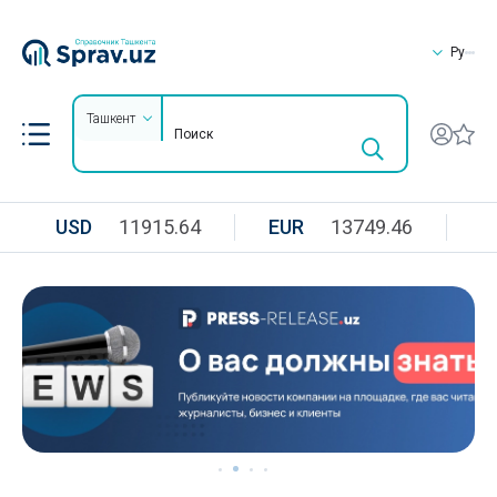
Ру
Ташкент
USD
11915.64
EUR
13749.46
R