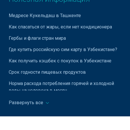
Медресе Кукельдаш в Ташкенте
Как спасаться от жары, если нет кондиционера
Гербы и флаги стран мира
Где купить российскую сим карту в Узбекистане?
Как получить кэшбек с покупок в Узбекистане
Срок годности пищевых продуктов
Норма расхода потребления горячей и холодной
воды на человека в месяц
Шайхантахурский район
Развернуть все
Система штрихкодирования Узбекистана
Уголовный кодекс Республики Узбекистан