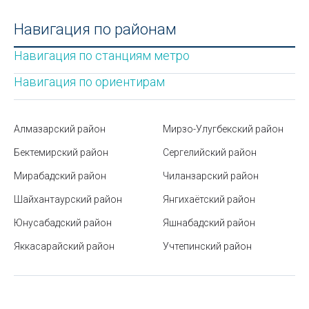
Монумент «Мужество» в Ташкенте
Навигация по районам
Минэкологии начало принимать жалобы от
Навигация по станциям метро
населения в сфере экологии через Telegram-бот
Навигация по ориентирам
Мойка над стиралкой: удобство и реализация в
малогабаритной ванной
Виды пищевых растительных масел: полный гид
Алмазарский район
Мирзо-Улугбекский район
по свойствам, пользе и применению
Бектемирский район
Сергелийский район
Где и как можно проверить золотое изделие на
Мирабадский район
Чиланзарский район
подлинность?
Шайхантаурский район
Янгихаётский район
Бектемирский район
Юнусабадский район
Яшнабадский район
Автомобильные номера в Узбекистане
Яккасарайский район
Учтепинский район
Мирабадский дехканский базар в Ташкенте (бывш.
"Госпитальный")