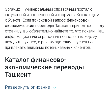
Как выбрать хороший, но недорогой кондиционер
для дома
Sprav.uz — универсальный справочный портал с
актуальной и проверенной информацией о каждом
Как проверить задолженность перед выездом из
объекте. Если поисковой запроc
финансово-
Узбекистана и избежать запрета
экономические переводы Ташкент
привел вас на эту
страницу, вы обязательно найдете то, что искали. Наш
Рынок Урикзор в Ташкенте
информационный справочник позволяет каждому
Кто должен устанавливать в подъездах кодовые
находить лучшее, а рекламодателям — успешно
привлекать внимание потенциальных клиентов.
замки и домофоны?
Преимущества использования
Каталог финансово-
концентрированного пюре в кулинарии
экономические переводы
Маркировка электроники и бытовой техники
Ташкент
Станция метро Чорсу
Развернуть описание
Выбор нашего портала для поиска информации
Парк Голубые купола в Ташкенте
открывает широкие возможности. Каталог Sprav для
пользователей и рекламодателей — это:
Какие виды насекомых подлежат обязательной
Всё из рубрики финансово-экономические
обработке