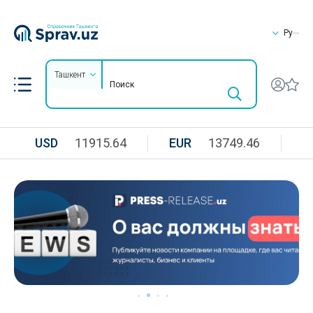
Ру
Ташкент
USD
11915.64
EUR
13749.46
R