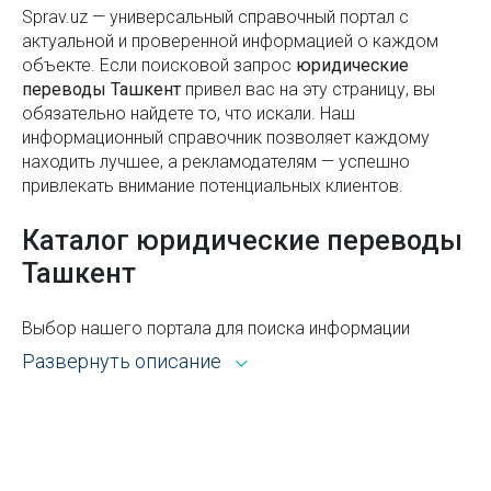
Как узнать размер кольца: таблица и полезные
Sprav.uz — универсальный справочный портал с
актуальной и проверенной информацией о каждом
советы
объекте. Если поисковой запроc
юридические
Курс узбекского сума в 2022 году
переводы Ташкент
привел вас на эту страницу, вы
обязательно найдете то, что искали. Наш
Международная система единиц (СИ)
информационный справочник позволяет каждому
находить лучшее, а рекламодателям — успешно
Правила пользования лифтом: безопасность,
привлекать внимание потенциальных клиентов.
этикет и комфорт
Каталог юридические переводы
Театр Марка Вайля «Ильхом» в Ташкенте
Ташкент
Станция метро Мирзо Улугбек
Расписание рейсов в аэропорту Ташкента
Выбор нашего портала для поиска информации
открывает широкие возможности. Каталог Sprav для
Развернуть описание
Как сочетать цвета в одежде: полное руководство
пользователей и рекламодателей — это:
по созданию стильных образов
Всё из рубрики юридические переводы Ташкента
Станция метро Айбек
с адресами, телефонами, контактами, режимом
работы и другой справочной информацией.
Онлайн-сервис для проверки строительных