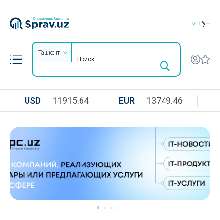
Ру
Ташкент
USD
11915.64
EUR
13749.46
R