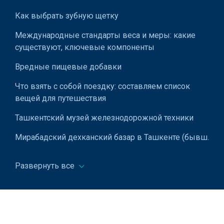
Как выбрать зубную щетку
Международные стандарты веса и меры: какие
существуют, ключевые компоненты
Вредные пищевые добавки
Что взять с собой поездку: составляем список
вещей для путешествия
Ташкентский музей железнодорожной техники
Мирабадский дехканский базар в Ташкенте (бывш.
"Госпитальный")
Развернуть все
Как составить резюме для устройства на работу
Как получить шенгенскую визу в Узбекистане:
документы, сроки и нюансы
Как получить пособие по безработице в