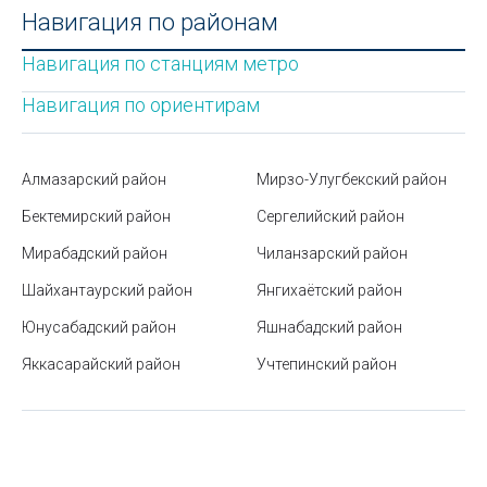
Узбекистане
Навигация по районам
Сочетания клавиш в Excel
Навигация по станциям метро
Парк Magic City в Ташкенте
Навигация по ориентирам
Часовые пояса мира
Алмазарский район
Мирзо-Улугбекский район
Что делать на пенсии: хобби и работа для
пенсионеров
Бектемирский район
Сергелийский район
Мирабадский район
В вашей квартире прописаны чужие люди: что
Чиланзарский район
делать
Шайхантаурский район
Янгихаётский район
Станция метро «Амир Темур хиёбони» («Сквер
Юнусабадский район
Яшнабадский район
Амира Темура»)
Яккасарайский район
Учтепинский район
Тренинги для бизнеса: инновационные подходы к
обучению персонала
Получение и замена ID-карты в Узбекистане