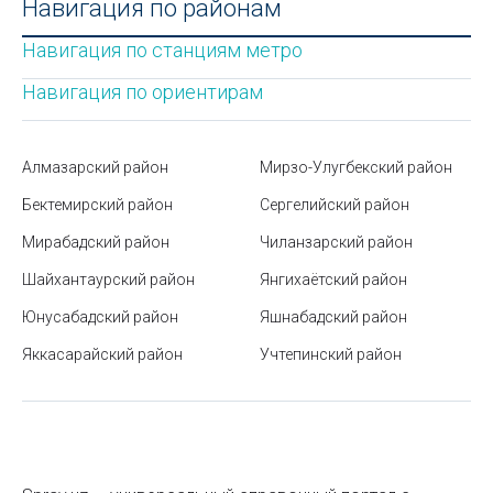
Навигация по районам
Станция метро Новза
Навигация по станциям метро
Как правильно организовать рабочее
пространство с офисной мебелью
Навигация по ориентирам
Как проверить задолженность перед выездом из
Узбекистана и избежать запрета
Алмазарский район
Мирзо-Улугбекский район
Рынок Малика в Ташкенте
Бектемирский район
Сергелийский район
Мирабадский район
Как проверить лекарственный препарат на
Чиланзарский район
подлинность?
Шайхантаурский район
Янгихаётский район
Маркировка солнцезащитных очков
Юнусабадский район
Яшнабадский район
Яккасарайский район
Станция метро Айбек
Учтепинский район
Как включить родительский контроль на телефоне
ребёнка
Какие бывают виды мёда и чем они отличаются