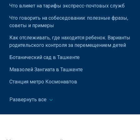
Что влияет на тарифы экспресс-почтовых служб
Что говорить на собеседовании: полезные фразы,
советы и примеры
Как отслеживать, где находится ребенок. Варианты
родительского контроля за перемещением детей
Ботанический сад в Ташкенте
Мавзолей Зангиата в Ташкенте
Станция метро Космонавтов
Как работает комплексная логистика на всех
Развернуть все
этапах доставки
Ташкентский государственный театр музыкальной
комедии (Оперетты) в Ташкенте
Государственный музей истории Узбекистана