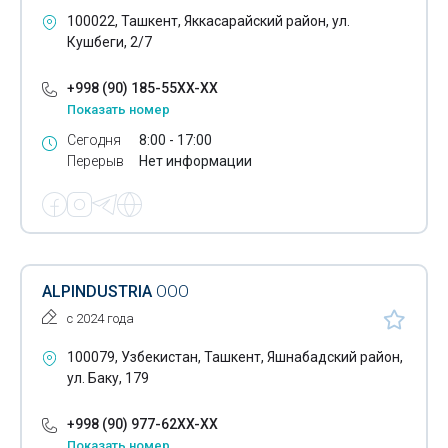
Монтажные работы
100022, Ташкент, Яккасарайский район, ул.
Кушбеги, 2/7
Строительство мостов
+998 (90) 185-55XX-XX
Нефтегазовое строительство
Показать номер
Опалубка
Сегодня
8:00 - 17:00
Перерыв
Нет информации
Прокладка кабеля
Прокладка кабельной канализации
Решения для подземного строительства
Спортивное строительство
ALPINDUSTRIA
ООО
с 2024 года
Строительно-монтажные организации
100079, Узбекистан, Ташкент, Яшнабадский район,
Строительно-ремонтные организации
ул. Баку, 179
Строительные леса
+998 (90) 977-62XX-XX
Строительные люльки
Показать номер