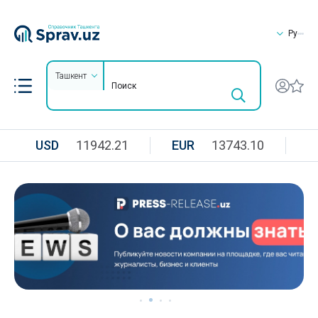
Ру
Ташкент
USD
11942.21
EUR
13743.10
R