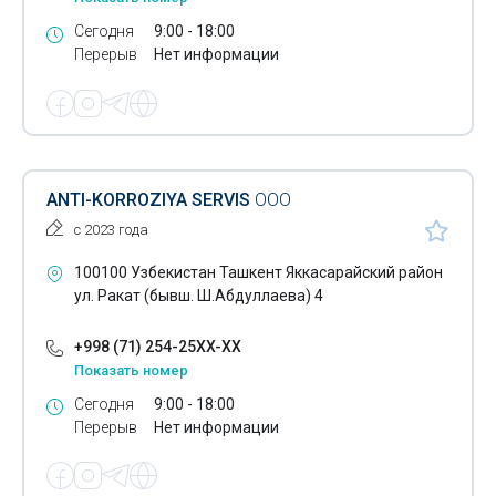
Сегодня
9:00 - 18:00
Проектно-сметная документация
Перерыв
Нет информации
Промышленный альпинизм
Строительство гражданских объектов
Строительство фонтанов
ANTI-KORROZIYA SERVIS
ООО
Строительство инженерных коммуникаций
с 2023 года
Строительство под ключ
100100 Узбекистан Ташкент Яккасарайский район
Строительство промышленных объектов
ул. Ракат (бывш. Ш.Абдуллаева) 4
Строительство систем водоснабжения
+998 (71) 254-25XX-XX
Показать номер
Строительство аквапарков
Сегодня
9:00 - 18:00
Строительство аттракционов
Перерыв
Нет информации
Трубопроводы