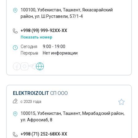
Капитальное строительство
100100, Узбекистан, Ташкент, Яккасарайский
район, ул. Ш.Руставели, 57/1-4
Строительство домов
+998 (99) 999-92XX-XX
Технический надзор в строительстве
Показать номер
Эскизные проекты
Сегодня
9:00 - 19:00
Перерыв
Нет информации
Инвентаризация техническая строений
Строительство административных зданий
Строительство зданий
ELEKTROIZOLIT
СП ООО
Бетонные работы
с 2023 года
Разработка глиняных карьеров
100015, Узбекистан, Ташкент, Мирабадский район,
Аргонодуговая сварка
ул. Афросиаб, 8
+998 (71) 252-68XX-XX