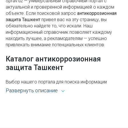
Sprav.uz — универсальный справочный портал с
Памятник Юрию Гагарину в Ташкенте
актуальной и проверенной информацией о каждом
объекте. Если поисковой запроc
антикоррозионная
Население Узбекистана
защита Ташкент
привел вас на эту страницу, вы
обязательно найдете то, что искали. Наш
Дресс-код – что это такое, виды и фото
информационный справочник позволяет каждому
Какой газон лучше: с газонной травой или
находить лучшее, а рекламодателям — успешно
привлекать внимание потенциальных клиентов.
клевером?
Чиланзарский район
Каталог антикоррозионная
защита Ташкент
Как узнать, есть ли у частного ВУЗа в Узбекистане
лицензия
Выбор нашего портала для поиска информации
Узбекский театр музыкальной драмы и комедии
открывает широкие возможности. Каталог Sprav для
Развернуть описание
имени Мукими в Ташкенте
пользователей и рекламодателей — это:
Что такое квест и для чего он нужен
Всё из рубрики антикоррозионная защита
Ташкента с адресами, телефонами, контактами,
Почему ваш бизнес может отсутствовать в
режимом работы и другой справочной
ответах ChatGPT
информацией.