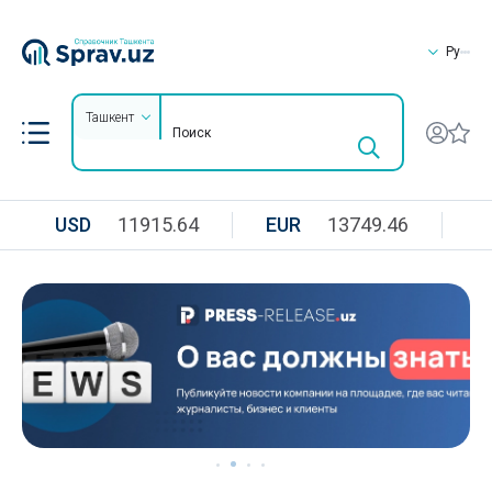
Ру
Ташкент
USD
11915.64
EUR
13749.46
R