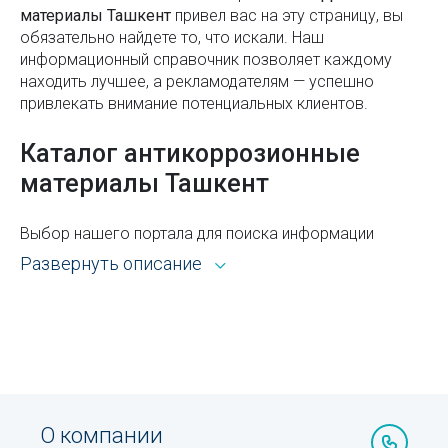
материалы Ташкент
привел вас на эту страницу, вы
имени Мукими в Ташкенте
обязательно найдете то, что искали. Наш
Как получить образовательный кредит в
информационный справочник позволяет каждому
Узбекистане
находить лучшее, а рекламодателям — успешно
привлекать внимание потенциальных клиентов.
Видимость на дороге
Каталог антикоррозионные
Международный Караван-Сарай культуры Икуо
материалы Ташкент
Хираямы
Рейтинг стран мира по площади и населению
Выбор нашего портала для поиска информации
открывает широкие возможности. Каталог Sprav для
Как законно установить лежачий полицейский?
Развернуть описание
пользователей и рекламодателей — это:
Как получить ЭЦП онлайн в Узбекистане
Всё из рубрики антикоррозионные материалы
Что делать, если вас подключают на всякие
Ташкента с адресами, телефонами, контактами,
платные мобильные подписки
режимом работы и другой справочной
информацией.
Когда и как будет отмечаться Рамазан Хайит 2025
в Узбекистане
Возможность сортировать объекты по районам,
О компании