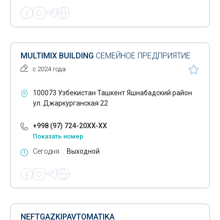
Строительство модульных зданий
Проектирование вентиляционных систем
Проектирование систем кондиционирования
MULTIMIX BUILDING
СЕМЕЙНОЕ ПРЕДПРИЯТИЕ
Монтаж трансформаторов
с 2024 года
Монтаж электрических щитов
100073 Узбекистан Ташкент Яшнабадский район
Монтаж линий электропередач
ул. Джаркурганская 22
Техническое обследование
+998 (97) 724-20XX-XX
Показать номер
Обследование несущих стен на дефекты
Сегодня
Выходной
Авторский надзор в строительстве
Согласование строительства
Обследование несущих конструкций зданий
NEFTGAZKIPAVTOMATIKA
Жилищное строительство