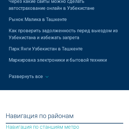
Через какие сайты можно сделать
автострахование онлайн в Узбекистане
Рынок Малика в Ташкенте
Как проверить задолженность перед выездом из
Узбекистана и избежать запрета
Парк Янги Узбекистан в Ташкенте
Маркировка электроники и бытовой техники
Как интегрировать 1С: Бухгалтерия с другими
Развернуть все
системами учета
Как научиться плавать?
Республиканский кукольный театр Узбекистана в
Ташкенте
Навигация по районам
Как успешно пройти собеседование на работу
Навигация по станциям метро