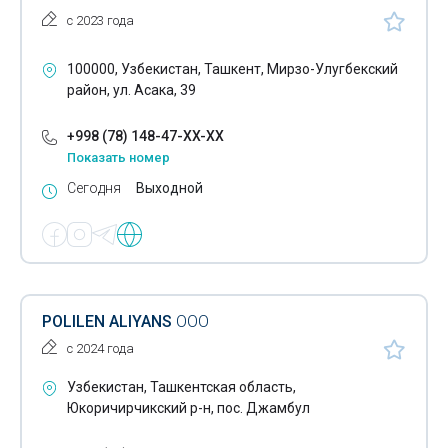
с 2023 года
Капитальное строительство
100000, Узбекистан, Ташкент, Мирзо-Улугбекский
Строительство домов
район, ул. Асака, 39
Технический надзор в строительстве
+998 (78) 148-47-XX-XX
Эскизные проекты
Показать номер
Инвентаризация техническая строений
Сегодня
Выходной
Строительство административных зданий
Строительство зданий
Бетонные работы
POLILEN ALIYANS
ООО
Разработка глиняных карьеров
с 2024 года
Аргонодуговая сварка
Узбекистан, Ташкентская область,
Юкоричирчикский р-н, пос. Джамбул