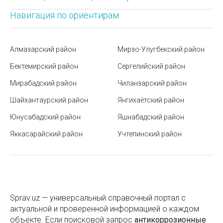
Янгихаётский район
Навигация по ориентирам
Станция метро Дустлик
Режимы стирки в стиральной машинке
Алмазарский район
Мирзо-Улугбекский район
Разница между дезодорантом и антиперспирантом
Бектемирский район
Сергелийский район
Районы Ташкента
Мирабадский район
Чиланзарский район
Маркировка моторных масел
Шайхантаурский район
Янгихаётский район
Юнусабадский район
Яшнабадский район
Тарифы ЖКХ в Ташкенте и Узбекистане
Яккасарайский район
Учтепинский район
Гимн Узбекистана
Маркетинговые исследования и разработка новых
продуктов
Как зарегистрировать ребенка в детский сад в
Sprav.uz — универсальный справочный портал с
Ташкенте
актуальной и проверенной информацией о каждом
объекте. Если поисковой запроc
Узбекский театр музыкальной драмы и комедии
антикоррозионные