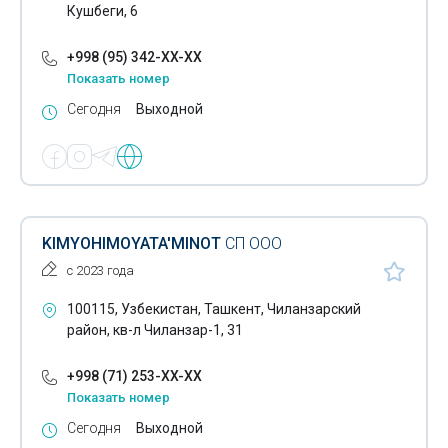
Кушбеги, 6
Проектно-сметная документация
+998 (95) 342-XX-XX
Промышленный альпинизм
Показать номер
Строительство гражданских объектов
Сегодня
Выходной
Строительство фонтанов
Строительство инженерных коммуникаций
Строительство под ключ
KIMYOHIMOYATA'MINOT
СП ООО
Строительство промышленных объектов
с 2023 года
Строительство систем водоснабжения
100115, Узбекистан, Ташкент, Чиланзарский
район, кв-л Чиланзар-1, 31
Строительство аквапарков
+998 (71) 253-XX-XX
Строительство аттракционов
Показать номер
Трубопроводы
Сегодня
Выходной