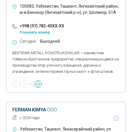
Монтажные работы
100083, Узбекистан, Ташкент, Янгихаётский район,
м-в Бинокор (Янгихаётский р-н), ул. Шоликор, 51А
Строительство мостов
+998 (97) 782-40XX-XX
Нефтегазовое строительство
Показать номер
Опалубка
Сегодня
Выходной
Прокладка кабеля
ВЕКТЕМIR МЕТАLL KONSTRUKSIYALARI – совместное
Узбекско-Британское предприятие, специализирующееся на
Прокладка кабельной канализации
производстве опор уличного освещения, дорожных
ограждения, антенно-прожекторных мачт и флагштоков.
Решения для подземного строительства
Спортивное строительство
Строительно-монтажные организации
Строительно-ремонтные организации
FERMAN KIMYA
ООО
с 2024 года
Строительные леса
Узбекистан, Ташкент, Яккасарайский район, ул.
Строительные люльки