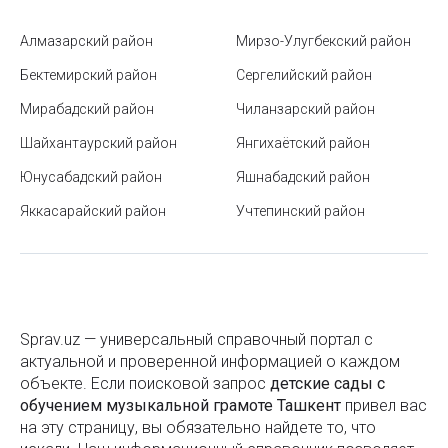
Расстояния между городами Узбекистана
Алмазарский район
Мирзо-Улугбекский район
Как проверить задолженность перед выездом из
Бектемирский район
Сергелийский район
Узбекистана и избежать запрета
Мирабадский район
Чиланзарский район
Какие языки чаще всего выбирают на филфаке
Шайхантаурский район
Янгихаётский район
Руководство по уплате налогов в Узбекистане
Юнусабадский район
Яшнабадский район
через интернет-порталы
Яккасарайский район
Учтепинский район
Бизнес в Узбекистане
Станция метро «Амир Темур хиёбони» («Сквер
Амира Темура»)
Железные дороги Узбекистана
Sprav.uz — универсальный справочный портал с
актуальной и проверенной информацией о каждом
Как зарегистрировать ребенка в детский сад в
объекте. Если поисковой запроc
детские сады с
Ташкенте
обучением музыкальной грамоте Ташкент
привел вас
на эту страницу, вы обязательно найдете то, что
Медресе Кукельдаш в Ташкенте