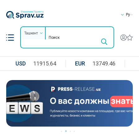
Ру
Ташкент
USD
11915.64
EUR
13749.46
R