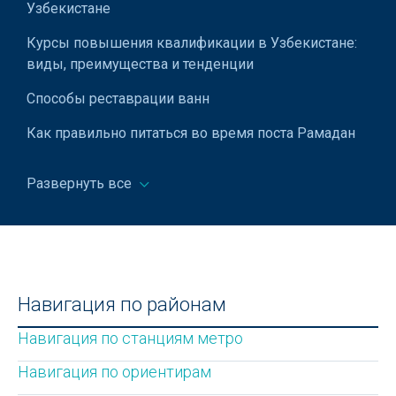
Узбекистане
Курсы повышения квалификации в Узбекистане:
виды, преимущества и тенденции
Способы реставрации ванн
Как правильно питаться во время поста Рамадан
Автомобильные номера в Узбекистане
Развернуть все
Как выбрать банковский вклад с максимально
выгодными условиями
Мирабадский дехканский базар в Ташкенте (бывш.
"Госпитальный")
Навигация по районам
Цветовые коды на зубных пастах — миф или
правда?
Навигация по станциям метро
Узбекский национальный академический
Навигация по ориентирам
драматический театр в Ташкенте