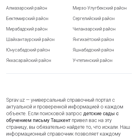
за рубежом
Алмазарский район
Мирзо-Улугбекский район
Телефонное мошенничество: как распознать
Бектемирский район
Сергелийский район
уловки и не стать жертвой обмана
Мирабадский район
Чиланзарский район
Какие виды насекомых подлежат обязательной
Шайхантаурский район
Янгихаётский район
обработке
Юнусабадский район
Яшнабадский район
Надувной матрас для сна – комфорт или
Яккасарайский район
Учтепинский район
бесполезная покупка
Население Узбекистана
Рынки и базары Ташкента
Telegram-каналы госструктур Узбекистана
Sprav.uz — универсальный справочный портал с
актуальной и проверенной информацией о каждом
Города Узбекистана
объекте. Если поисковой запроc
детские сады с
обучением письму Ташкент
привел вас на эту
Исторические и архитектурные
страницу, вы обязательно найдете то, что искали. Наш
достопримечательности Ташкента
информационный справочник позволяет каждому