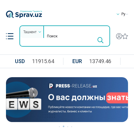
Ру
Ташкент
USD
11915.64
EUR
13749.46
R