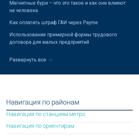
Магнитные бури – что это такое и как они влияют
на человека
Как оплатить штраф ГАИ через Payme
Использование примерной формы трудового
договора для малых предприятий
Что делать, если взломали аккаунт Telegram
Развернуть все
Что взять с собой поездку: составляем список
вещей для путешествия
Как избежать ошибок при оформлении бизнес-
кредита для ИП
Навигация по районам
Медресе Кукельдаш в Ташкенте
Навигация по станциям метро
Как правильно выбрасывать старые вещи, чтобы
притянуть счастье и удачу в свою жизнь
Навигация по ориентирам
Посольства и консульства Республики Узбекистан