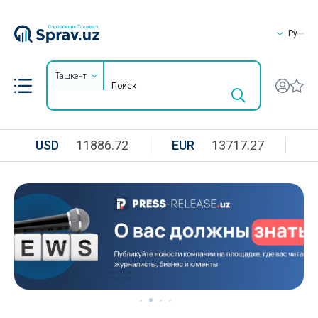
Ру
Ташкент
USD
11886.72
EUR
13717.27
R