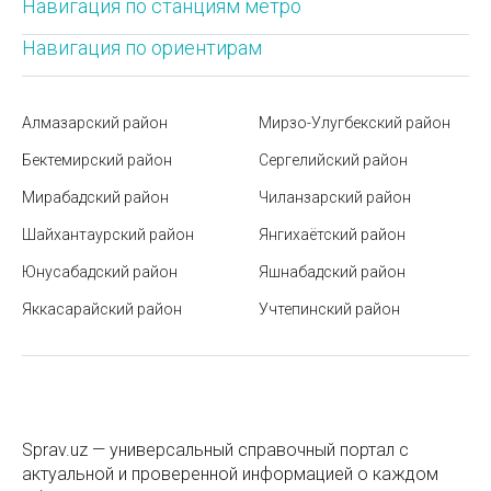
что с ними делать
Навигация по станциям метро
Рынок Малика в Ташкенте
Навигация по ориентирам
Станция метро Гафура Гуляма
Алмазарский район
Мирзо-Улугбекский район
Мирабадский дехканский базар в Ташкенте (бывш.
"Госпитальный")
Бектемирский район
Сергелийский район
Мирабадский район
Монумент Дружбы Народов в Ташкенте (Памятник
Чиланзарский район
семье Шамахмудовых)
Шайхантаурский район
Янгихаётский район
Яккасарайский район
Юнусабадский район
Яшнабадский район
Яккасарайский район
Telegram-каналы госструктур Узбекистана
Учтепинский район
Парк Tashkent City в Ташкенте
Как работает комплексная логистика на всех
этапах доставки
Sprav.uz — универсальный справочный портал с
Что нужно знать об ID-карте Узбекистана
актуальной и проверенной информацией о каждом