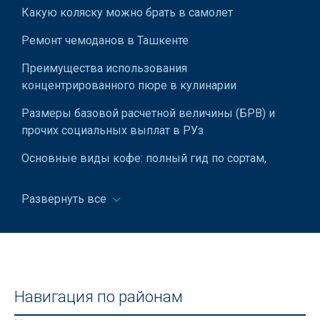
Какую коляску можно брать в самолет
Ремонт чемоданов в Ташкенте
Преимущества использования
концентрированного пюре в кулинарии
Размеры базовой расчетной величины (БРВ) и
прочих социальных выплат в РУз
Основные виды кофе: полный гид по сортам,
способам приготовления и вкусам
Развернуть все
Что такое квест и для чего он нужен
Какой газон лучше: с газонной травой или
клевером?
Парк Дружбы в Ташкенте (парк Бабура)
Навигация по районам
Почему старые батарейки нельзя выбрасывать и