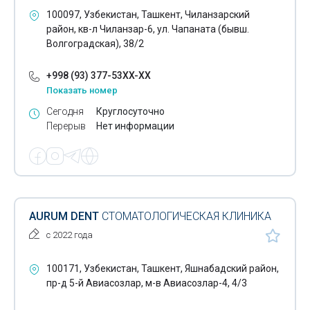
100097, Узбекистан, Ташкент, Чиланзарский
Протезирование зубов циркониевыми коронками
район, кв-л Чиланзар-6, ул. Чапаната (бывш.
Волгоградская), 38/2
Виниры на зубы
+998 (93) 377-53XX-XX
Герметизация фиссур
Показать номер
Зубосохраняющие операции
Сегодня
Круглосуточно
Перерыв
Нет информации
Профессиональная чистка зубов
Ультразвуковая чистка зубов
Хирургическая стоматология
Чистка зубов
AURUM DENT
СТОМАТОЛОГИЧЕСКАЯ КЛИНИКА
с 2022 года
Рентген зубов
Установка брекетов
100171, Узбекистан, Ташкент, Яшнабадский район,
пр-д 5-й Авиасозлар, м-в Авиасозлар-4, 4/3