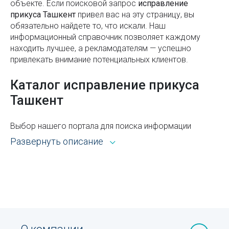
объекте. Если поисковой запроc
исправление
Как сочетать цвета в одежде: полное руководство
прикуса Ташкент
привел вас на эту страницу, вы
по созданию стильных образов
обязательно найдете то, что искали. Наш
информационный справочник позволяет каждому
Как получить пособие по безработице в
находить лучшее, а рекламодателям — успешно
Узбекистане
привлекать внимание потенциальных клиентов.
Срок годности пищевых продуктов
Каталог исправление прикуса
Коды операторов
Ташкент
Стратегии карьерного роста: вертикальный vs.
горизонтальный
Выбор нашего портала для поиска информации
открывает широкие возможности. Каталог Sprav для
Развернуть описание
Как получить шенгенскую визу в Узбекистане:
пользователей и рекламодателей — это:
документы, сроки и нюансы
Всё из рубрики исправление прикуса Ташкента с
Рейтинг стран мира по площади и населению
адресами, телефонами, контактами, режимом
работы и другой справочной информацией.
Какие виды насекомых подлежат обязательной
обработке
Возможность сортировать объекты по районам,
ускоряющая процедуру поиска оптимального для
Магнитные бури – что это такое и как они влияют