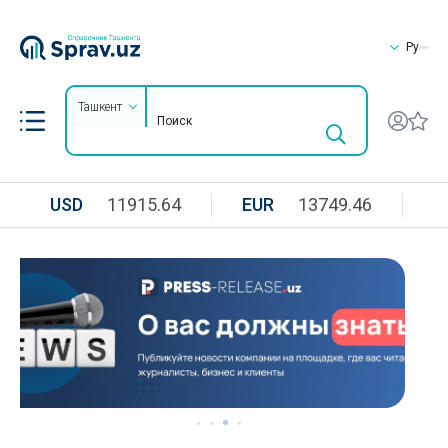
Ру
Ташкент
USD
11915.64
EUR
13749.46
R