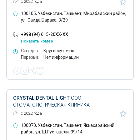
с 2022 года
Протезирование зубов циркониевыми коронками
100105, Узбекистан, Ташкент, Мирабадский район,
ул. Саида Барака, 3/29
Виниры на зубы
+998 (94) 615-20XX-XX
Герметизация фиссур
Показать номер
Зубосохраняющие операции
Сегодня
Круглосуточно
Перерыв
Нет информации
Профессиональная чистка зубов
Ультразвуковая чистка зубов
Хирургическая стоматология
Чистка зубов
CRYSTAL DENTAL LIGHT
ООО
СТОМАТОЛОГИЧЕСКАЯ КЛИНИКА
Рентген зубов
с 2022 года
Установка брекетов
100070, Узбекистан, Ташкент, Яккасарайский
район, ул. Ш.Руставели, 39/14