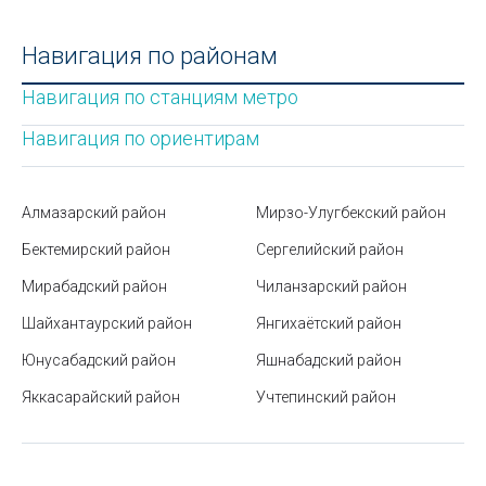
Бенто-торт: что это такое и как его приготовить
Навигация по районам
Парк Tashkent City в Ташкенте
Навигация по станциям метро
Срок годности пищевых продуктов
Навигация по ориентирам
Куйлюкский базар в Ташкенте
Как увлажнить воздух в комнате подручными
Алмазарский район
Мирзо-Улугбекский район
средствами
Бектемирский район
Сергелийский район
Станция метро Ташкент
Мирабадский район
Чиланзарский район
Алайский базар в Ташкенте
Шайхантаурский район
Янгихаётский район
Юнусабадский район
Яшнабадский район
Базар Чорсу в Ташкенте
Яккасарайский район
Учтепинский район
Какие языки чаще всего выбирают на филфаке
Условные знаки топографических карт