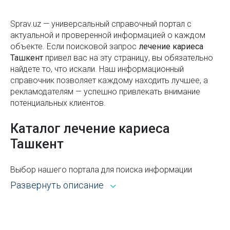
Онлайн-сервисы Узбекистана
Как проверить задолженность перед выездом из
Sprav.uz — универсальный справочный портал с
Узбекистана и избежать запрета
актуальной и проверенной информацией о каждом
объекте. Если поисковой запроc
лечение кариеса
Как научиться плавать?
Ташкент
привел вас на эту страницу, вы обязательно
найдете то, что искали. Наш информационный
Нормы роста и веса детей по возрасту
справочник позволяет каждому находить лучшее, а
рекламодателям — успешно привлекать внимание
Почтовые индексы Узбекистана
потенциальных клиентов.
Ташморе – малоизвестная жемчужина
Каталог лечение кариеса
Узбекистана
Ташкент
Мирабадский район
Яккасарайский район
Выбор нашего портала для поиска информации
открывает широкие возможности. Каталог Sprav для
Развернуть описание
Как мониторить билеты, чтобы поймать
пользователей и рекламодателей — это:
идеальную цену
Всё из рубрики лечение кариеса Ташкента с
Норма расхода потребления горячей и холодной
адресами, телефонами, контактами, режимом