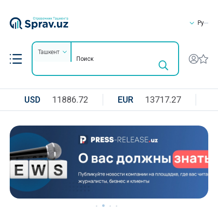
Ру
Ташкент
USD
11886.72
EUR
13717.27
R