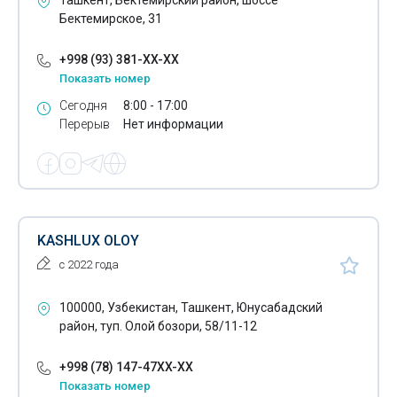
Ташкент, Бектемирский район, шоссе
Саженцы цветов
Бектемирское, 31
Секционные ворота
+998 (93) 381-XX-XX
Показать номер
Системы Умный дом
Сегодня
8:00 - 17:00
Стеклянные столы
Перерыв
Нет информации
Твердотопливные котлы
Угольные котлы
Хвойные растения
KASHLUX OLOY
Школьные принадлежности
с 2022 года
Энергетические браслеты
100000, Узбекистан, Ташкент, Юнусабадский
район, туп. Олой бозори, 58/11-12
Рольставни
Магазины цветов
+998 (78) 147-47XX-XX
Показать номер