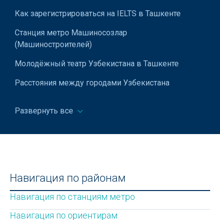
Как зарегистрироваться на IELTS в Ташкенте
Станция метро Машиносозлар
(Машиностроителей)
Молодёжный театр Узбекистана в Ташкенте
Расстояния между городами Узбекистана
Как получить кэшбек с покупок в Узбекистане
Развернуть все
Бенто-торт: что это такое и как его приготовить
BirBir — современная доска объявлений в
Узбекистане
Сочетания клавиш в Excel
Навигация по районам
Что такое язык HTML?
Навигация по станциям метро
Знаки дорожного движения в Узбекистане
Навигация по ориентирам