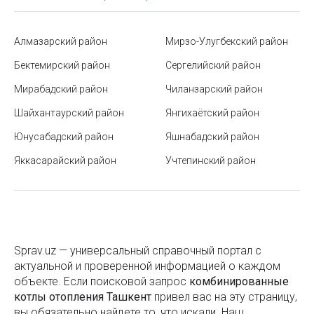
Мавзолей Зангиата в Ташкенте
Старые и новые названия улиц в Ташкенте
Алмазарский район
Мирзо-Улугбекский район
Бектемирский район
Сергелийский район
Что означают значки «BIO», «ORGANIC», «ECO» на
продуктах
Мирабадский район
Чиланзарский район
Как выбрать зимнюю куртку: советы по выбору
Шайхантаурский район
Янгихаётский район
теплой и стильной верхней одежды
Юнусабадский район
Яшнабадский район
Срок годности пищевых продуктов
Яккасарайский район
Учтепинский район
Гимн Узбекистана
Станция метро Чорсу
Как интегрировать 1С: Бухгалтерия с другими
Sprav.uz — универсальный справочный портал с
системами учета
актуальной и проверенной информацией о каждом
объекте. Если поисковой запроc
Театр Марка Вайля «Ильхом» в Ташкенте
комбинированные
котлы отопления Ташкент
привел вас на эту страницу,
Как поступить в ВУЗ в Узбекистане: актуальные
вы обязательно найдете то, что искали. Наш