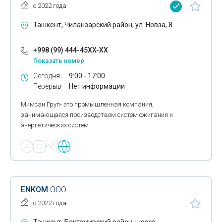
Подъемно-поворотные ворота
с 2022 года
Поливочные шланги
Ташкент, Чиланзарский район, ул. Новза, 8
Полотенца
+998 (99) 444-45XX-XX
Постельное бельё
Показать номер
Сегодня
9:00 - 17:00
Постельные принадлежности
Перерыв
Нет информации
Праздничные аксессуары
Мимсан Груп- это промышленная компания,
занимающаяся производством систем сжигания и
Проездные карточки
энергетических систем
Распашные ворота
Роллетные ворота
Роллеты
ENKOM
ООО
Рюкзаки
с 2022 года
Саженцы плодовых деревьев