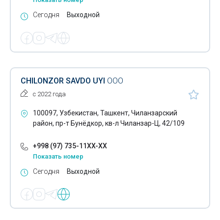
Сегодня
Выходной
Секционные ворота
Системы Умный дом
Стеклянные столы
Твердотопливные котлы
CHILONZOR SAVDO UYI
ООО
Угольные котлы
с 2022 года
Хвойные растения
100097, Узбекистан, Ташкент, Чиланзарский
район, пр-т Бунёдкор, кв-л Чиланзар-Ц, 42/109
Школьные принадлежности
+998 (97) 735-11XX-XX
Энергетические браслеты
Показать номер
Рольставни
Сегодня
Выходной
Магазины цветов
Авторские букеты