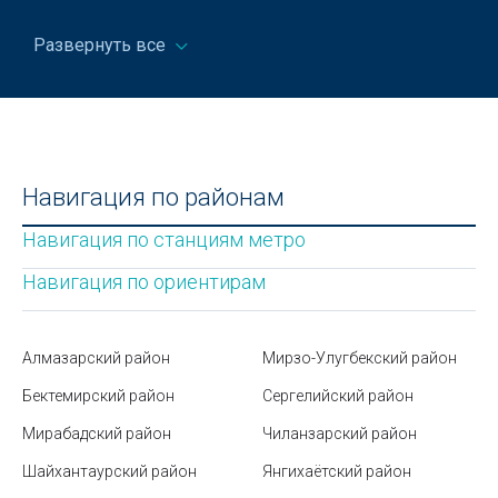
Что говорить на собеседовании: полезные фразы,
советы и примеры
Развернуть все
Подготовка помещения к профессиональном
клинингу
Где отшлифовать экран смарт-часов от царапин
Государственный академический русский
Навигация по районам
драматический театр Узбекистана в Ташкенте
Навигация по станциям метро
Узбекский театр музыкальной драмы и комедии
Навигация по ориентирам
имени Мукими в Ташкенте
Парк Tashkentlend в Ташкенте
Алмазарский район
Мирзо-Улугбекский район
Парк Янги Узбекистан в Ташкенте
Бектемирский район
Сергелийский район
Рынки и базары Ташкента
Мирабадский район
Чиланзарский район
Где купаться в Узбекистане сегодня?
Шайхантаурский район
Янгихаётский район