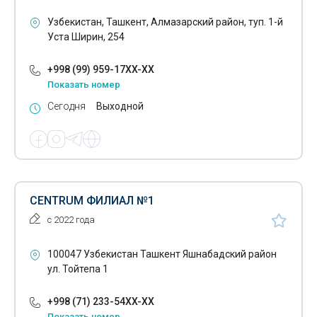
Поливочные шланги
Узбекистан, Ташкент, Алмазарский район, туп. 1-й
Полотенца
Уста Ширин, 254
Постельное бельё
+998 (99) 959-17XX-XX
Показать номер
Постельные принадлежности
Сегодня
Выходной
Праздничные аксессуары
Проездные карточки
Распашные ворота
CENTRUM ФИЛИАЛ №1
Роллетные ворота
с 2022 года
Роллеты
100047 Узбекистан Ташкент Яшнабадский район
Рюкзаки
ул. Тойтепа 1
Саженцы плодовых деревьев
+998 (71) 233-54XX-XX
Саженцы цветов
Показать номер