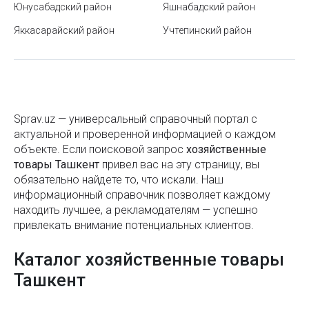
Что означают знаки на упаковке: расшифровка
Юнусабадский район
Яшнабадский район
обозначений
Яккасарайский район
Учтепинский район
Как выбрать сэндвич-панели
Почему молодым людям трудно познакомиться
для создания семьи?
Что такое система DMED и как она используется в
Sprav.uz — универсальный справочный портал с
актуальной и проверенной информацией о каждом
Узбекистане
объекте. Если поисковой запроc
хозяйственные
Какие бывают виды мёда и чем они отличаются
товары Ташкент
привел вас на эту страницу, вы
обязательно найдете то, что искали. Наш
Районы Ташкента
информационный справочник позволяет каждому
находить лучшее, а рекламодателям — успешно
Как не стать жертвой карманника?
привлекать внимание потенциальных клиентов.
Как правильно питаться во время поста Рамадан
Каталог хозяйственные товары
Как выбрать зубную пасту
Ташкент
Как использовать быстрые клавиши в MS Word