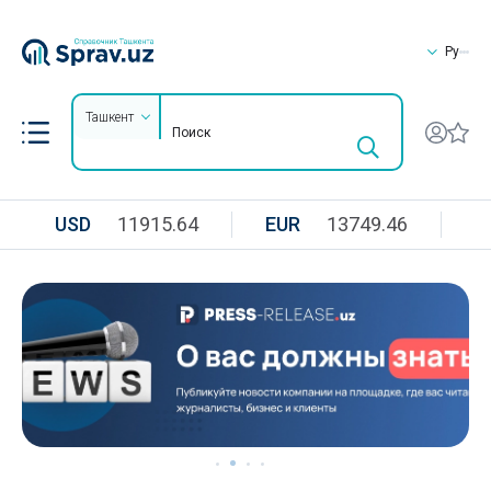
Ру
Ташкент
USD
11915.64
EUR
13749.46
R