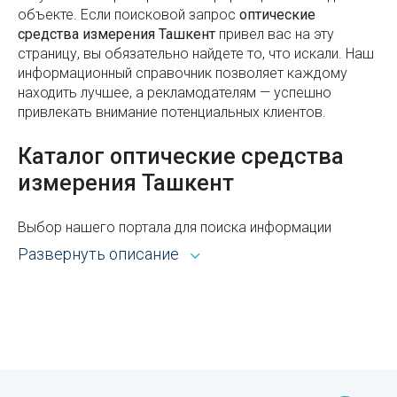
объекте. Если поисковой запроc
оптические
Как зарегистрироваться на IELTS в Ташкенте
Ремонт телекоммуникационного оборудования
средства измерения Ташкент
привел вас на эту
страницу, вы обязательно найдете то, что искали. Наш
Узбекистан – информация для гостей республики
Ремонт технологического оборудования
информационный справочник позволяет каждому
находить лучшее, а рекламодателям — успешно
Расшифровка значков на обоях
Установка кондиционеров
привлекать внимание потенциальных клиентов.
Как выбрать хороший, но недорогой кондиционер
Ремонт бытовой техники
Каталог оптические средства
для дома
Ремонт дизельных двигателей
измерения Ташкент
Медресе Кукельдаш в Ташкенте
Ремонт экскаваторов
Узбекский национальный академический
Выбор нашего портала для поиска информации
Ремонт звукового оборудования
драматический театр в Ташкенте
открывает широкие возможности. Каталог Sprav для
Развернуть описание
пользователей и рекламодателей — это:
Монтаж систем кондиционирования
Виды логотипов
Всё из рубрики оптические средства измерения
Как работает комплексная логистика на всех
Ташкента с адресами, телефонами, контактами,
этапах доставки
режимом работы и другой справочной
информацией.
Специи и пряности на все вкусы: правила
использования