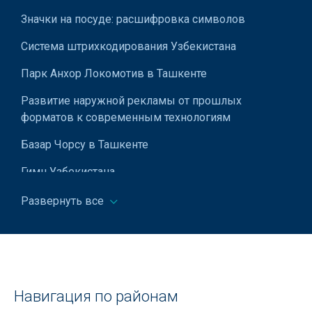
Значки на посуде: расшифровка символов
Ремонт посудомоечных машин
Система штрихкодирования Узбекистана
Ремонт мобильных телефонов
Парк Анхор Локомотив в Ташкенте
Ремонт стиральных машин
Развитие наружной рекламы от прошлых
Ремонт строительно-дорожной техники
форматов к современным технологиям
Ремонт телевизоров
Базар Чорсу в Ташкенте
Ремонт трансформаторов
Гимн Узбекистана
Ремонт холодильников
Мавзолей Зангиата в Ташкенте
Развернуть все
Ремонт холодильного оборудования
Использование примерной формы трудового
Ремонт шин
договора для малых предприятий
Ремонт электродвигателей
Ремонт чемоданов в Ташкенте
Ремонт кофемашин
Навигация по районам
Флаг Узбекистана