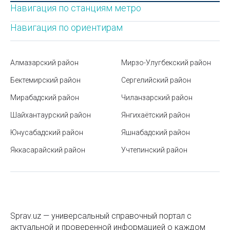
Ремонт отопительного оборудования
Навигация по станциям метро
Автобусные маршруты Ташкента
Сейфы - вскрытие
Навигация по ориентирам
Гербы и флаги стран мира
Сервисное обслуживание кондиционеров
Музеи Ташкента
Алмазарский район
Мирзо-Улугбекский район
Сервисные центры Bitzer
Как интегрировать 1С: Бухгалтерия с другими
Бектемирский район
Сергелийский район
системами учета
Сервисные центры Indesit
Мирабадский район
Чиланзарский район
Станция метро Айбек
Сервисные центры LG
Шайхантаурский район
Янгихаётский район
Правила пользования лифтом: безопасность,
Сервисные центры Midea
Юнусабадский район
Яшнабадский район
этикет и комфорт
Сервисные центры Samsung
Яккасарайский район
Учтепинский район
Штрафы за нарушение ПДД в Узбекистане
Сервисные центры Xerox
Нужны ли батареи, если есть отопление теплым
полом?
Сервисные центры ISUZU
Государственный музей истории Тимуридов
Системы вентиляции
Sprav.uz — универсальный справочный портал с
Станция метро Тинчлик
Системы воздушного отопления
актуальной и проверенной информацией о каждом