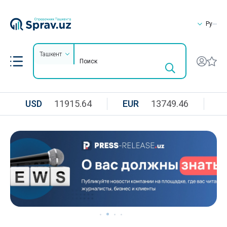
Ру
Ташкент
USD
11915.64
EUR
13749.46
R