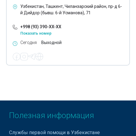
Ремонт гидронасосов
Узбекистан, Ташкент, Чиланзарский район, пр-д 6-
й Дийдор (бывш. 6-й Усманова), 71
Ремонт замков
+998 (93) 390-XX-XX
Техобслуживание компьютеров
Показать номер
Ремонт котельного оборудования
Сегодня
Выходной
Ремонт кондиционеров
Ремонт лифтов
Ремонт музыкальных инструментов
Ремонт насосов
Ремонт обогревателей
Ремонт офисного оборудования
Полезная информация
Ремонт планшетов
Службы первой помощи в Узбекистане
Ремонт подъемных кранов