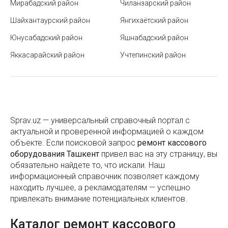
Мирабадский район
Чиланзарский район
Бенто-торт: что это такое и как его приготовить
Шайхантаурский район
Янгихаётский район
Что взять с собой поездку: составляем список
Юнусабадский район
Яшнабадский район
вещей для путешествия
Яккасарайский район
Учтепинский район
Классификация гостиниц и отелей по звёздам
Срок годности пищевых продуктов
Куйлюкский базар в Ташкенте
Sprav.uz — универсальный справочный портал с
Какие бывают виды мёда и чем они отличаются
актуальной и проверенной информацией о каждом
объекте. Если поисковой запроc
ремонт кассового
Рамадан 2025: даты, традиции, значение и правила
оборудования Ташкент
привел вас на эту страницу, вы
поста
обязательно найдете то, что искали. Наш
информационный справочник позволяет каждому
Как выбрать кроссовки
находить лучшее, а рекламодателям — успешно
привлекать внимание потенциальных клиентов.
Как подготовить дом к дезинфекции от
вредителей
Каталог ремонт кассового