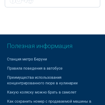
Ремонт отопительного оборудования
Сейфы - вскрытие
Сервисное обслуживание кондиционеров
Сервисные центры Bitzer
Сервисные центры Indesit
Полезная информация
Сервисные центры LG
Сервисные центры Midea
Станция метро Беруни
Сервисные центры Samsung
Правила поведения в автобусе
Сервисные центры Xerox
Преимущества использования
концентрированного пюре в кулинарии
Сервисные центры ISUZU
Какую коляску можно брать в самолет
Системы вентиляции
Как сохранить номер с продаваемой машины в
Системы воздушного отопления