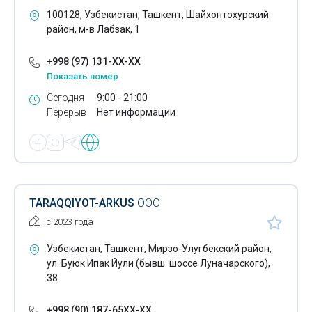
Ремонт гидронасосов
100128, Узбекистан, Ташкент, Шайхонтохурский
район, м-в Лабзак, 1
Ремонт замков
+998 (97) 131-XX-XX
Техобслуживание компьютеров
Показать номер
Ремонт котельного оборудования
Сегодня
9:00 - 21:00
Перерыв
Нет информации
Ремонт кондиционеров
Ремонт лифтов
Ремонт музыкальных инструментов
Ремонт насосов
TARAQQIYOT-ARKUS
ООО
с 2023 года
Ремонт обогревателей
Узбекистан, Ташкент, Мирзо-Улугбекский район,
Ремонт офисного оборудования
ул. Буюк Ипак Йули (бывш. шоссе Луначарского),
38
Ремонт планшетов
Ремонт подъемных кранов
+998 (90) 187-65XX-XX