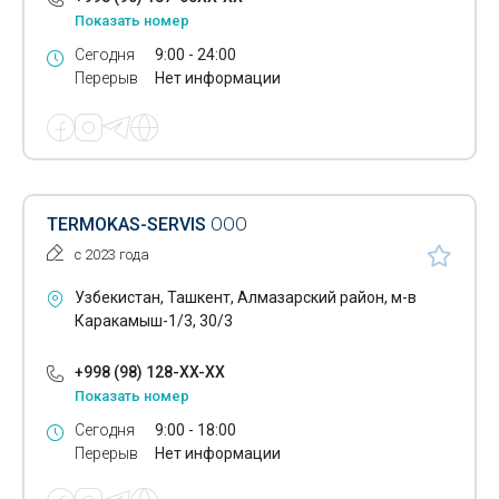
Показать номер
Ремонт посудомоечных машин
Сегодня
9:00 - 24:00
Ремонт мобильных телефонов
Перерыв
Нет информации
Ремонт стиральных машин
Ремонт строительно-дорожной техники
Ремонт телевизоров
TERMOKAS-SERVIS
ООО
Ремонт трансформаторов
с 2023 года
Ремонт холодильников
Узбекистан, Ташкент, Алмазарский район, м-в
Каракамыш-1/3, 30/3
Ремонт холодильного оборудования
+998 (98) 128-XX-XX
Ремонт шин
Показать номер
Ремонт электродвигателей
Сегодня
9:00 - 18:00
Перерыв
Нет информации
Ремонт кофемашин