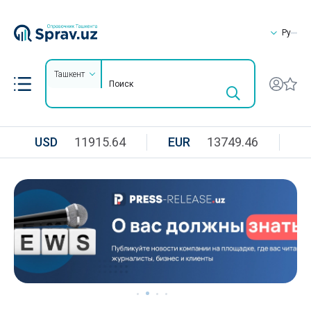
Ру
Ташкент
USD
11915.64
EUR
13749.46
R