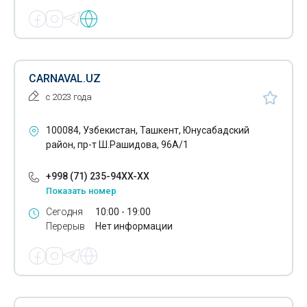
Инжиниринг
Инспекция по предотгрузочным работам
Интернет-магазины
CARNAVAL.UZ
Кадровые агентства
с 2023 года
Квартирные переезды
100084, Узбекистан, Ташкент, Юнусабадский
Комплексные системы управления предприятием
район, пр-т Ш.Рашидова, 96А/1
Компьютерные услуги
+998 (71) 235-94XX-XX
Показать номер
Консалтинг в области энергосбережения
Сегодня
10:00 - 19:00
Консалтинговые компании
Перерыв
Нет информации
Консалтинговые услуги
Конференции
Обслуживание оборудованием озвучивания залов