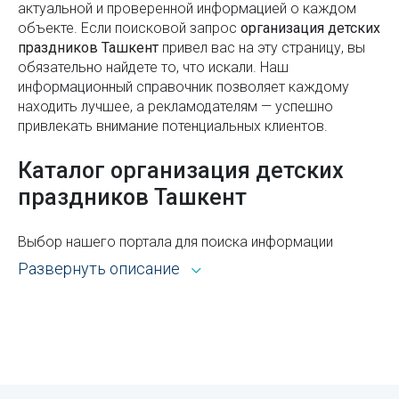
Сертификация продукции
актуальной и проверенной информацией о каждом
Солнечные панели - временный тренд или
объекте. Если поисковой запроc
организация детских
Сертификация строительных материалов
будущее
праздников Ташкент
привел вас на эту страницу, вы
обязательно найдете то, что искали. Наш
Сертификация услуг
Как правильно организовать рабочее
информационный справочник позволяет каждому
пространство с офисной мебелью
находить лучшее, а рекламодателям — успешно
Системы управления - безопасностью
привлекать внимание потенциальных клиентов.
Герб Узбекистана
Службы доставки
Каталог организация детских
Накопительные бонусные карты в Узбекистане
Снабжение материалами
праздников Ташкент
Время намаза в Рамадан 2026
Стекло обработка
Автострахование каско и ОСАГО: что это такое и
Выбор нашего портала для поиска информации
Стенография
зачем нужны оба полиса
открывает широкие возможности. Каталог Sprav для
Развернуть описание
Страхование
пользователей и рекламодателей — это:
Маркировка электроники и бытовой техники
Страхование от несчастных случаев
Всё из рубрики организация детских праздников
Специи и пряности на все вкусы: правила
Ташкента с адресами, телефонами, контактами,
Страховые компании
использования
режимом работы и другой справочной
информацией.
Страховые услуги
Курсы повышения квалификации в Узбекистане: