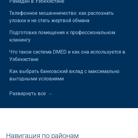
Рамадан в Узбекистане
Проектирование учебных заведений
Телефонное мошенничество: как распознать
Промышленная очистка воды
уловки и не стать жертвой обмана
Пункты выдачи заказов из интернет-магазинов
Подготовка помещения к профессиональном
клинингу
Пункты приема объявлений
Что такое система DMED и как она используется в
Раскрой металла на плазморежущем оборудовании с
Узбекистане
ЧПУ
Как выбрать банковский вклад с максимально
Резка бумаги
выгодными условиями
Ремонт банковского оборудования
Что делать если потерял загранпаспорт
Развернуть все
Ремонт кровли
Узбекистана?
Ремонт техники apple
Развлекательный парк Дустлик в Ташкенте
Ремонт часов
Прогноз погоды в Узбекистане
Ремонт ирригационных лотков
Виды вин: полная классификация и советы по
Навигация по районам