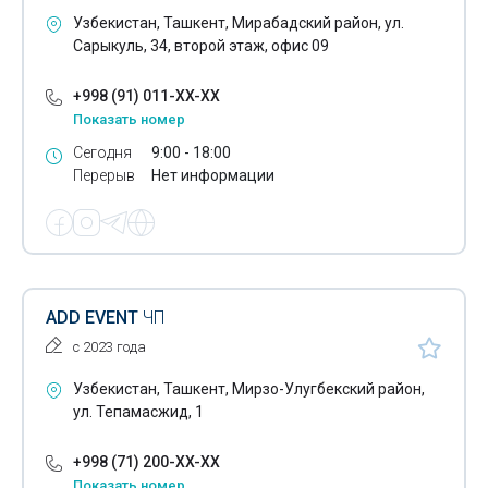
Видеосъёмка
Узбекистан, Ташкент, Мирабадский район, ул.
Сарыкуль, 34, второй этаж, офис 09
Виньетки
+998 (91) 011-XX-XX
Водоподготовка
Показать номер
Водопроводы межрегиональные
Сегодня
9:00 - 18:00
Перерыв
Нет информации
Водоснабжение
Установка замков
Монтаж газовых сетей
Гальванопокрытие
ADD EVENT
ЧП
с 2023 года
Гибка металла
Узбекистан, Ташкент, Мирзо-Улугбекский район,
Гидрогеологическое бурение
ул. Тепамасжид, 1
Горгазы
+998 (71) 200-XX-XX
Райгазы
Показать номер