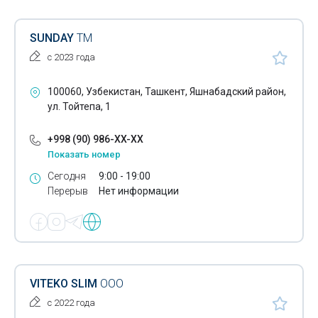
Очистка каналов
SUNDAY
ТМ
Очистка промышленных сточных вод
с 2023 года
Очистка сточных вод промышленных предприятий
100060, Узбекистан, Ташкент, Яшнабадский район,
Очистка хозяйственно-бытовых сточных вод
ул. Тойтепа, 1
Памятники- изготовление
+998 (90) 986-XX-XX
Патентные услуги
Показать номер
Переводчики
Сегодня
9:00 - 19:00
Перерыв
Нет информации
Переплетные работы
Печати
Письменные языковые переводы
VITEKO SLIM
ООО
Плазменная резка металла
с 2022 года
Платежные системы