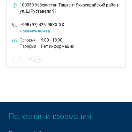
100059 Узбекистан Ташкент Яккасарайский район
Погрузочно-разгрузочные работы
ул. Ш.Руставели 91
Подбор персонала
+998 (97) 425-95XX-XX
Показать номер
Порошковая покраска
Сегодня
9:00 - 18:00
Посадка растений
Перерыв
Нет информации
Правовая помощь
Праздничные мероприятия
Предотгрузочные работы
Приём платежей
Проектирование объектов здравоохранения
Проектирование очистных сооружений
Полезная информация
Проектирование систем водоснабжения