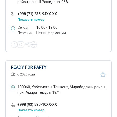
район, пр-т Ш.Рашидова, 96А
Метрология
Мониторинг космических снимков
+998 (71) 235-94XX-XX
Показать номер
Монтаж-установка рефрижераторов
Сегодня
10:00 - 19:00
Перерыв
Нет информации
Монтаж-установка сэндвич-панелей на автомобили
Мясники
Наружное освещение зданий
Независимая экспертиза
READY FOR PARTY
с 2025 года
Нотариальное заверение переводов
Нотариальные конторы
100060, Узбекистан, Ташкент, Мирабадский район,
пр-т Амира Темура, 19/1
Нотариальные услуги
+998 (93) 580-10XX-XX
Обеззараживание сточных вод
Показать номер
Обслуживание выставок