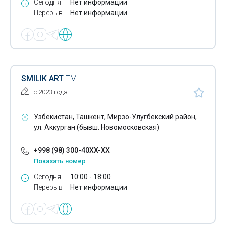
Сегодня
Нет информации
Перерыв
Нет информации
Огнезащитная обработка
Огнезащитные работы
Организация выставок
Освещение уличное- техническое обслуживание
SMILIK ART
ТМ
с 2023 года
Отходы- вывоз
Оформление садов
Узбекистан, Ташкент, Мирзо-Улугбекский район,
ул. Аккурган (бывш. Новомосковская)
Оформление торжеств
+998 (98) 300-40XX-XX
Охранные предприятия
Показать номер
Охранные услуги
Сегодня
10:00 - 18:00
Перерыв
Нет информации
Оценка ущерба
Оценочные компании