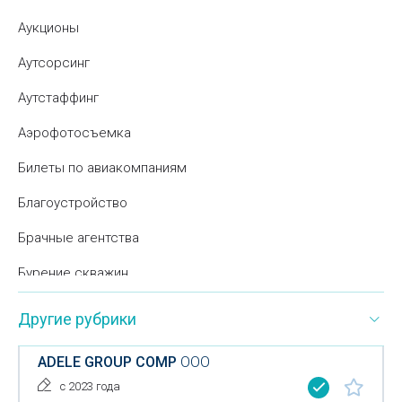
Аукционы
Аутсорсинг
Аутстаффинг
Аэрофотосъемка
Билеты по авиакомпаниям
Благоустройство
Брачные агентства
Бурение скважин
Бюро переводов
Другие рубрики
Вата- переработка
ADELE GROUP COMP
ООО
Вертолетные услуги
с 2023 года