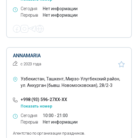
Сегодня
Нет информации
Горячее цинкование
Перерыв
Нет информации
Дед Мороз
Диагностика состояния металлоконструкций
Диагностика состояния оборудования
ANNAMARIA
Доставка готовой пищи
с 2023 года
Заземляющие устройства
Узбекистан, Ташкент, Мирзо-Улугбекский район,
Заправка картриджей
ул. Аккурган (бывш. Новомосковская), 28/2-3
Защита авторских прав
+998 (93) 596-27XX-XX
Защита гражданская
Показать номер
Сегодня
10:00 - 21:00
Защита от молний
Перерыв
Нет информации
Звукозаписывающие студии
Агентство по организации праздников.