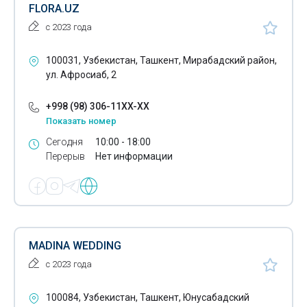
FLORA.UZ
Копирайтинг
с 2023 года
Копировально-множительные работы
100031, Узбекистан, Ташкент, Мирабадский район,
ул. Афросиаб, 2
Крашение пряжи
Курьерские службы
+998 (98) 306-11XX-XX
Показать номер
Лаборатории
Сегодня
10:00 - 18:00
Лазерная резка металла
Перерыв
Нет информации
Лизинг автомобилей Chevrolet
Лизинг автомобилей ISUZU
Лицензирование
MADINA WEDDING
Маркетинг
с 2023 года
Металлообработка
100084, Узбекистан, Ташкент, Юнусабадский