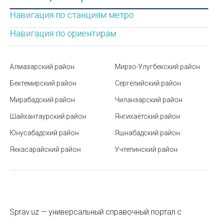
выбору
Ремонт огнетушителей
Навигация по станциям метро
Как научиться плавать?
Ремонт эскалаторов
Навигация по ориентирам
Сайты в Узбекистане
Реставрация
Станция метро Новза
Алмазарский район
Мирзо-Улугбекский район
Ритуальные услуги
Как получить образовательный кредит в
Бектемирский район
Сергелийский район
Самолеты- ремонт
Узбекистане
Мирабадский район
Чиланзарский район
Санация трубопровода
Форматы бумаги
Шайхантаурский район
Янгихаётский район
Свадебное оформление
Станция метро Беруни
Юнусабадский район
Яшнабадский район
Свадебные салоны
Яккасарайский район
Что такое водяной знак (вотермарка) и зачем он
Учтепинский район
нужен
Сверлильные работы
Как узнать, есть ли у частного ВУЗа в Узбекистане
Семинары
лицензия
Сертификация пищевой продукции
Как бюджетно украсить дом на Новый год
Sprav.uz — универсальный справочный портал с