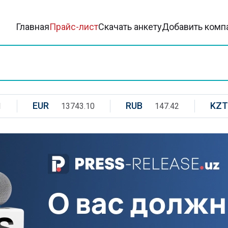
Главная
Прайс-лист
Скачать анкету
Добавить комп
EUR
RUB
KZT
1
13743.10
147.42