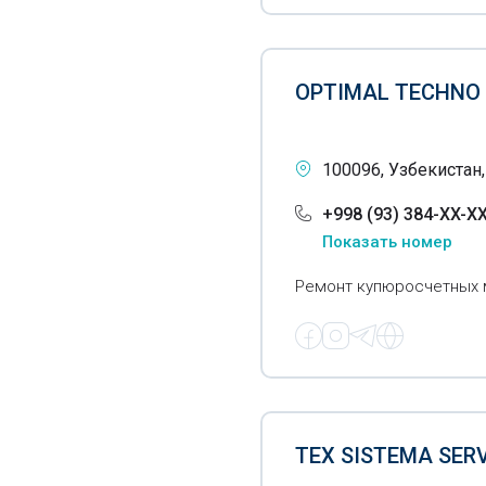
Автоматические шлагбаумы
Генераторы азота
OPTIMAL TECHNO
Геодезическое
оборудование
100096, Узбекистан,
Геологоразведочное
оборудование
+998 (93) 384-XX-X
Показать номер
Гидротехника
Ремонт купюросчетных м
Глобальные навигационные
спутниковые системы
Горелки
Горнодобывающее
оборудование
TEX SISTEMA SER
Оборудование для гостиниц