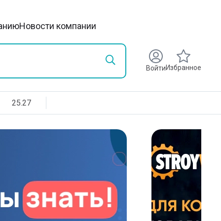
анию
Новости компании
Избранное
Войти
25.27