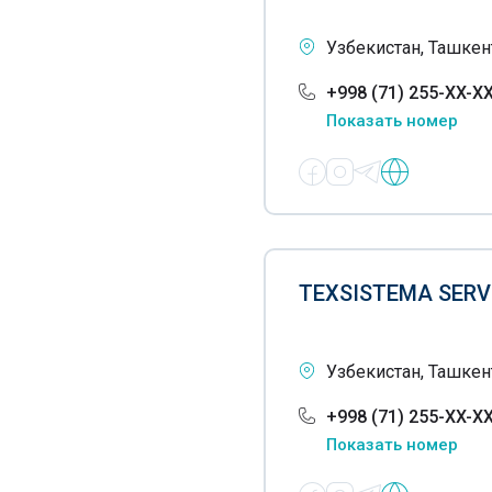
Оборудование для барбекю
Узбекистан, Ташкент
Двигатели
+998 (71) 255-XX-X
Деревообрабатывающее
Показать номер
оборудование
Деревообрабатывающие
станки
Диагностическое
оборудование
TEXSISTEMA SERV
Диссольверы
Дробильно-сортировочные
Узбекистан, Ташкент
комплексы
+998 (71) 255-XX-X
Дробильные установки
Показать номер
Дымососы