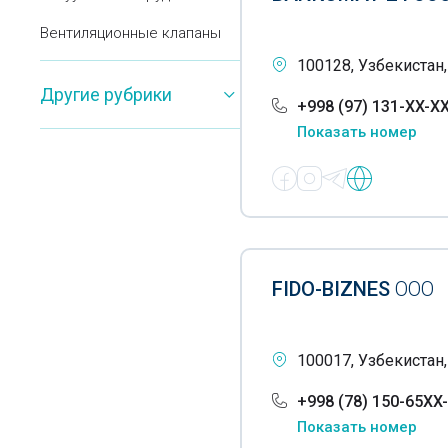
Вентиляционные клапаны
100128, Узбекистан,
Вентиляционное
Другие рубрики
оборудование
+998 (97) 131-XX-X
Показать номер
Весовое оборудование
Вибраторы для бетона
Витрины
Влагомеры
FIDO-BIZNES
OOO
Водогрейные котлы
Водонапорные башни
100017, Узбекистан
Водоочистное
оборудование
+998 (78) 150-65XX
Показать номер
Водопроводное