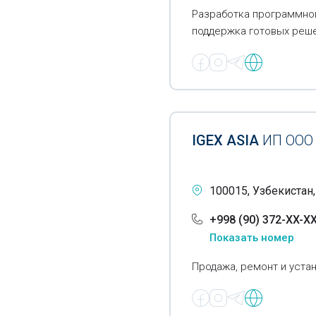
оборудование
Разработка программног
поддержка готовых реше
Воздуховоды для систем
вентиляции
Воздухоохладители
Воздухоочистное
оборудование
IGEX ASIA
ИП ООО
Вращающиеся печи
Газовые цистерны
100015, Узбекистан,
Газонаполнительные
+998 (90) 372-XX-X
станции
Показать номер
Газопламенное
оборудование
Продажа, ремонт и уста
Газораспределительные
станции