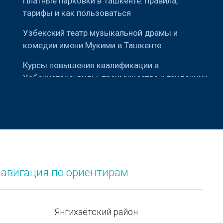
Платные парковки в Ташкенте: правила,
тарифы и как пользоваться
Узбекский театр музыкальной драмы и
комедии имени Мукими в Ташкенте
Курсы повышения квалификации в
Узбекистане: виды, преимущества и тенденции
Telegram-каналы госструктур Узбекистана
Памятник космонавтам в Ташкенте
Как выбрать идеальный геймерский ноутбук:
руководство для начинающих
Рейтинг стран мира по площади и населению
авигация по ориентирам
Как выбрать парфюм
Типы кузовов легковых автомобилей
Янгихаётский район