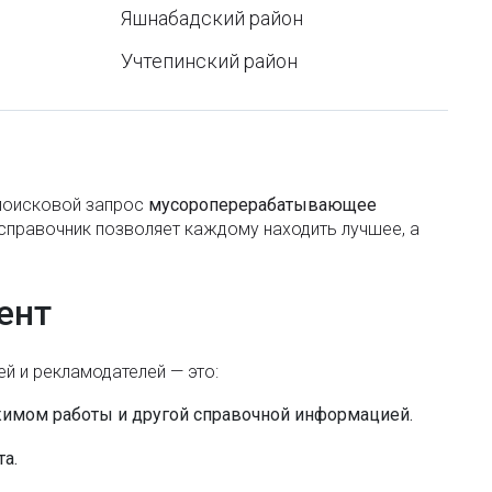
Норма веса по росту и возрасту
Яшнабадский район
Усыновление ребенка в Узбекистане
Учтепинский район
Службы первой помощи в Узбекистане
Пошаговая инструкция по регистрации
недвижимости в Ташкенте
 поисковой запроc
мусороперерабатывающее
Где отшлифовать экран смарт-часов от
 справочник позволяет каждому находить лучшее, а
царапин
Оформление пенсии по потере кормильца в
ент
Узбекистане
В каких приложениях сейчас можно сделать
й и рекламодателей — это:
перевод сумов с карты на карту без процентов
жимом работы и другой справочной информацией.
Как узнать, есть ли у частного ВУЗа в
а.
Узбекистане лицензия