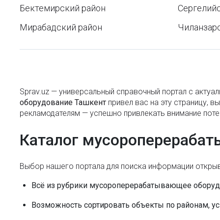
Праздники в Узбекистане
Бектемирский район
Сергелийс
Автоматические шлагбаумы
Режимы стирки в стиральной машинке
Мирабадский район
Чиланзар
Генераторы азота
Как оформить туристическую страховку перед
Геодезическое
поездкой за границу?
оборудование
Как поступить в ВУЗ в Узбекистане:
Геологоразведочное
актуальные изменения и онлайн-регистрация
Sprav.uz — универсальный справочный портал с акту
оборудование
оборудование Ташкент
привел вас на эту страницу, в
Почему молодым людям трудно
рекламодателям — успешно привлекать внимание поте
Гидротехника
познакомиться для создания семьи?
Глобальные навигационные
Каталог мусороперерабат
Что нужно знать об ID-карте Узбекистана
спутниковые системы
Что означают значки «BIO», «ORGANIC», «ECO»
Горелки
Выбор нашего портала для поиска информации открыв
на продуктах
Горнодобывающее
Всё из рубрики мусороперерабатывающее оборудо
Подготовка помещения к профессиональном
оборудование
клинингу
Возможность сортировать объекты по районам, ус
Оборудование для гостиниц