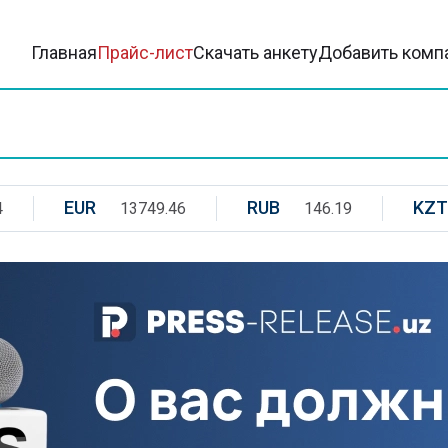
Главная
Прайс-лист
Скачать анкету
Добавить комп
EUR
RUB
KZT
4
13749.46
146.19