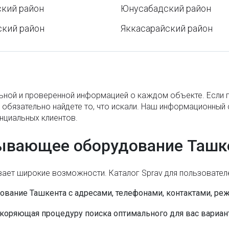
кий район
Юнусабадский район
Кто должен устанавливать в подъездах
кодовые замки и домофоны?
ский район
Яккасарайский район
Роль датчиков температуры в системах
автоматизации
Посольства и консульства Республики
Узбекистан за рубежом
альной и проверенной информацией о каждом объекте. Если
ы обязательно найдете то, что искали. Наш информационный
Как мониторить билеты, чтобы поймать
нциальных клиентов.
идеальную цену
ывающее оборудование Ташк
Время намаза в Рамадан 2026
Успенский собор в Ташкенте
ает широкие возможности. Каталог Sprav для пользователе
Бектемирский район
вание Ташкента с адресами, телефонами, контактами, ре
Пенсия по возрасту в Узбекистане
коряющая процедуру поиска оптимального для вас вариант
Автомобильные номера в Узбекистане