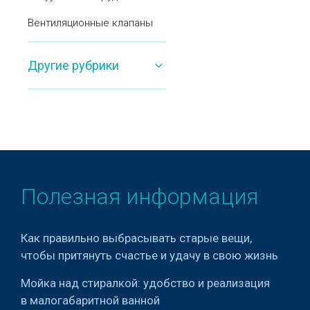
Вентиляционные клапаны
Вентиляционное
Другие рубрики
оборудование
Весовое оборудование
Вибраторы для бетона
Витрины
Влагомеры
Полезная информация
Водогрейные котлы
Водонапорные башни
Как правильно выбрасывать старые вещи,
чтобы притянуть счастье и удачу в свою жизнь
Водоочистное
оборудование
Мойка над стиралкой: удобство и реализация
Водопроводное
в малогабаритной ванной