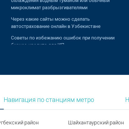
охлаждения водным туманом или обычный
микроклимат разбрызгивателями
Через какие сайты можно сделать
автострахование онлайн в Узбекистане
Советы по избежанию ошибок при получении
бизнес-кредита для ИП
Есть ли законный способ закрепить за собой
парковочное место во дворе
многоквартирного дома?
Как выбрать зубную щетку
Юнусабадский район
Навигация по станциям метро
Н
Валюты стран мира
Республиканский кукольный театр
угбекский район
Шайхантаурский район
Узбекистана в Ташкенте