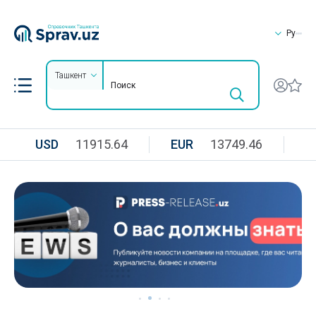
Ру
Ташкент
USD
11915.64
EUR
13749.46
R