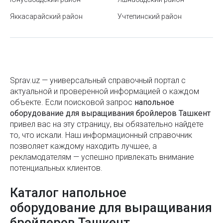
Двигатели
перевод сумов с карты на карту без процентов
Яккасарайский район
Учтепинский район
Деревообрабатывающее оборудование
Норма расхода потребления горячей и холодной
Деревообрабатывающие станки
воды на человека в месяц
Диагностическое оборудование
Где и как можно проверить золотое изделие на
подлинность?
Диссольверы
Sprav.uz — универсальный справочный портал с
актуальной и проверенной информацией о каждом
Карта Ташкента
Дробильно-сортировочные комплексы
объекте. Если поисковой запроc
напольное
Станция метро «Амир Темур хиёбони» («Сквер
оборудование для выращивания бройлеров Ташкент
Дробильные установки
Амира Темура»)
привел вас на эту страницу, вы обязательно найдете
то, что искали. Наш информационный справочник
Дымососы
Как узнать ИНН по паспорту?
позволяет каждому находить лучшее, а
Емкостное оборудование
рекламодателям — успешно привлекать внимание
Классификация гостиниц и отелей по звёздам
потенциальных клиентов.
Железнодорожное оборудование
Где отшлифовать экран смарт-часов от царапин
Каталог напольное
Задвижки трубопроводные
Как оформить доверенность на автомобиль в
оборудование для выращивания
Узбекистане
Запчасти для насосов
бройлеров Ташкент