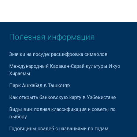
Влагомеры
Водогрейные котлы
Водонапорные башни
Полезная информация
Водоочистное оборудование
Водопроводное оборудование
Значки на посуде: расшифровка символов
Воздуховоды для систем вентиляции
Международный Караван-Сарай культуры Икуо
Воздухоохладители
Хираямы
Воздухоочистное оборудование
Парк Ашхабад в Ташкенте
Вращающиеся печи
Как открыть банковскую карту в Узбекистане
Газовые цистерны
Виды вин: полная классификация и советы по
выбору
Газонаполнительные станции
Годовщины свадеб с названиями по годам
Газопламенное оборудование