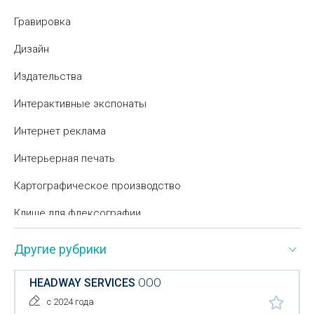
Гравировка
Дизайн
Издательства
Интерактивные экспонаты
Интернет реклама
Интерьерная печать
Картографическое производство
Клише для флексографии
Корпоративные подарки
Другие рубрики
Модельные агентства
HEADWAY SERVICES
ООО
Нанесение рисунка на различные поверхности
с 2024 года