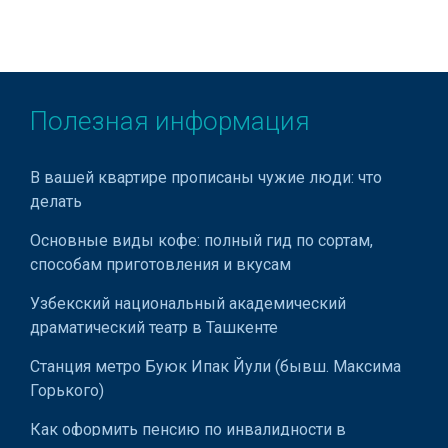
Шелкография
Широкоформатные принтеры
Этикетки самоклеющиеся
Полезная информация
Этикетки тканые
Этикетки печатные
В вашей квартире прописаны чужие люди: что
делать
Тампопечать
Основные виды кофе: полный гид по сортам,
POS материалы
способам приготовления и вкусам
Изготовление выставочных стендов
Узбекский национальный академический
Изготовление объёмных букв
драматический театр в Ташкенте
Календари
Станция метро Буюк Ипак Йули (бывш. Максима
Горького)
Каталоги
Как оформить пенсию по инвалидности в
Нанесение логотипов