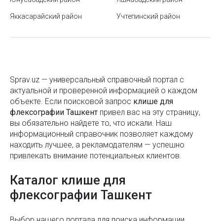
Печать постеров
Станция метро Ташкент
Яккасарайский район
Учтепинский район
Разработка дизайна этикеток
Как избежать ошибок при оформлении бизнес-
кредита для ИП
Разработка логотипов
tMarket — разумный выбор компьютерной техники
Разработка товарных знаков
в Ташкенте
Sprav.uz — универсальный справочный портал с
Разработка фирменного стиля
актуальной и проверенной информацией о каждом
Дворец Романовых в Ташкенте
объекте. Если поисковой запроc
клише для
Распечатка плакатов
Где отшлифовать экран смарт-часов от царапин
флексографии Ташкент
привел вас на эту страницу,
Рекламные воблеры
вы обязательно найдете то, что искали. Наш
Театр Марка Вайля «Ильхом» в Ташкенте
информационный справочник позволяет каждому
Ризография
находить лучшее, а рекламодателям — успешно
Сайты в Узбекистане
привлекать внимание потенциальных клиентов.
Термопереплет
Парк Tashkentlend в Ташкенте
Каталог клише для
Фирменные бланки
Время Хайит намаза в Ташкенте и других регионах
флексографии Ташкент
Узбекистана – 2025
Печать флаеров
Что такое умные замки?
Цифровая цветная печать
Выбор нашего портала для поиска информации