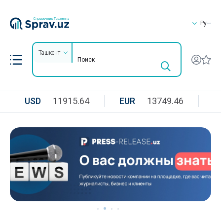
Ру
Ташкент
USD
11915.64
EUR
13749.46
R