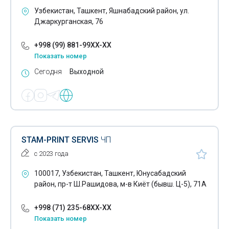
Печать широкоформатная полноцветная
Узбекистан, Ташкент, Яшнабадский район, ул.
Джаркурганская, 76
Пластиковые карты
+998 (99) 881-99XX-XX
Почтовые конверты
Показать номер
Разработка рекламных компаний
Сегодня
Выходной
Расходные материалы для полиграфии
Реклама в Wi-Fi сетях
Реклама в метро
STAM-PRINT SERVIS
ЧП
Реклама в прессе
с 2023 года
Реклама на радио
100017, Узбекистан, Ташкент, Юнусабадский
район, пр-т Ш.Рашидова, м-в Киёт (бывш. Ц-5), 71А
Реклама на телевидении
Реклама на транспорте
+998 (71) 235-68XX-XX
Показать номер
Реклама наружная