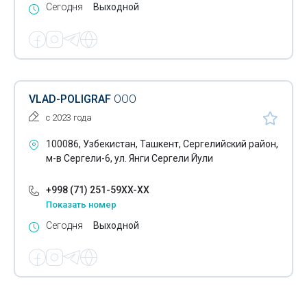
Сегодня
Выходной
Реклама световая
Рекламные агентства
Реклама- изготовление видеороликов
VLAD-POLIGRAF
ООО
Рекламная продукция
с 2023 года
Рекламное оформление помещений
100086, Узбекистан, Ташкент, Сергелийский район,
Рекламные конструкции
м-в Сергели-6, ул. Янги Сергели Йули
Специальная полиграфия
+998 (71) 251-59XX-XX
Показать номер
Тиснение
Сегодня
Выходной
Трафаретная печать
Ультрафиолетовая печать
Флексография