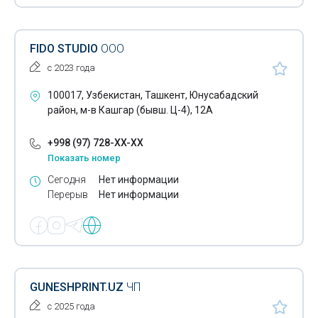
Шелкография
Широкоформатные принтеры
FIDO STUDIO
ООО
Этикетки самоклеющиеся
с 2023 года
Этикетки тканые
100017, Узбекистан, Ташкент, Юнусабадский
район, м-в Кашгар (бывш. Ц-4), 12А
Этикетки печатные
+998 (97) 728-XX-XX
Тампопечать
Показать номер
POS материалы
Сегодня
Нет информации
Перерыв
Нет информации
Изготовление выставочных стендов
Изготовление объёмных букв
Календари
Каталоги
GUNESHPRINT.UZ
ЧП
с 2025 года
Нанесение логотипов