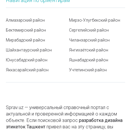
Навигация по ориентирам
Как не потерять деньги при обмене валюты?
Как правильно организовать рабочее
пространство с офисной мебелью
Алмазарский район
Мирзо-Улугбекский район
Бектемирский район
Сергелийский район
Парк Ашхабад в Ташкенте
Мирабадский район
Чиланзарский район
Как рассчитать расход порошка на одну стирку
Шайхантаурский район
Янгихаётский район
Как восстановить утерянные водительские права:
Юнусабадский район
Яшнабадский район
пошаговая инструкция
Яккасарайский район
Учтепинский район
Мемориальный комплекс «Парк Победы» в
Ташкенте
Станция метро Айбек
Знаки дорожного движения в Узбекистане
Sprav.uz — универсальный справочный портал с
Театры Ташкента
актуальной и проверенной информацией о каждом
объекте. Если поисковой запроc
разработка дизайна
Основные виды кофе: полный гид по сортам,
этикеток Ташкент
привел вас на эту страницу, вы