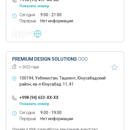
Печать постеров
Показать номер
Сегодня
9:00 - 21:00
Разработка дизайна этикеток
Перерыв
Нет информации
Разработка логотипов
Разработка товарных знаков
Разработка фирменного стиля
PREMIUM DESIGN SOLUTIONS
ООО
Распечатка плакатов
с 2022 года
Рекламные воблеры
100194, Узбекистан, Ташкент, Юнусабадский
Ризография
район, кв-л Юнусабад-11, 41
Термопереплет
+998 (94) 633-XX-XX
Показать номер
Фирменные бланки
Сегодня
9:00 - 19:00
Печать флаеров
Перерыв
Нет информации
Цифровая цветная печать
Дизайн и Web разработки, рекламное агентство.