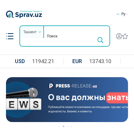
Ру
Ташкент
USD
11942.21
EUR
13743.10
R