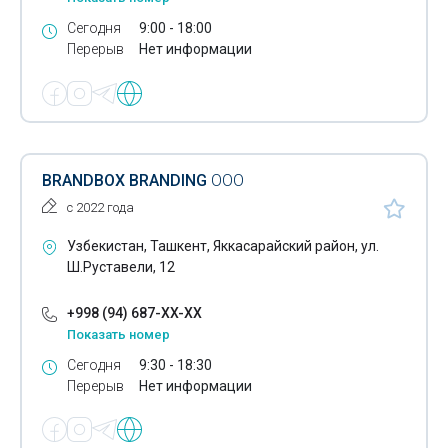
Сегодня
9:00 - 18:00
Реклама световая
Перерыв
Нет информации
Рекламные агентства
Реклама- изготовление видеороликов
Рекламная продукция
BRANDBOX BRANDING
ООО
Рекламное оформление помещений
с 2022 года
Рекламные конструкции
Узбекистан, Ташкент, Яккасарайский район, ул.
Специальная полиграфия
Ш.Руставели, 12
Тиснение
+998 (94) 687-XX-XX
Показать номер
Трафаретная печать
Сегодня
9:30 - 18:30
Ультрафиолетовая печать
Перерыв
Нет информации
Флексография