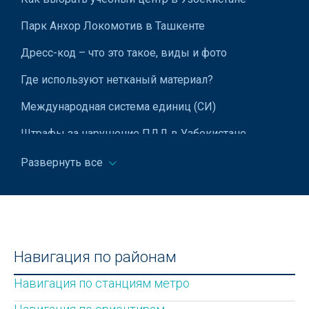
Парк Анхор Локомотив в Ташкенте
Дресс-код – что это такое, виды и фото
Где используют нетканый материал?
Международная система единиц (СИ)
Штрафы за нарушение ПДД в Узбекистане
Прогноз погоды в Узбекистане
Развернуть все
Памятник космонавтам в Ташкенте
Популярные виды интернет-мошенничества:
методы, схемы и защита
Навигация по районам
Правила поведения в метро
Навигация по станциям метро
Стоимость бензина в Узбекистане