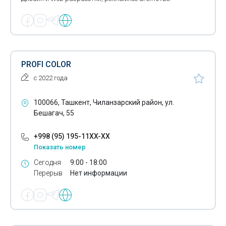
Буклеты
Выставочные стенды
Изготовление рекламных стоек
PROFI COLOR
Изготовление рекламы
с 2022 года
Изготовление табличек
100066, Ташкент, Чиланзарский район, ул.
Бешагач, 55
Наклейки на автомобили
Реклама на остановках
+998 (95) 195-11XX-XX
Показать номер
Рекламное оформление автотранспорта
Сегодня
9:00 - 18:00
Перерыв
Нет информации
Светодиодные экраны
Флаеры - печать
Фрезерная гравировка