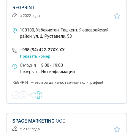
Разработка дизайна упаковки
REGPRINT
Разработка дизайна брендбука
с 2022 года
Размещение билбордов
100100, Узбекистан, Ташкент, Яккасарайский
район, ул. Ш.Руставели, 53
Высечка этикеток
+998 (94) 422-27XX-XX
Телемаркетинг
Показать номер
Изготовление ID-карт
Сегодня
8:00 - 19:00
Перерыв
Нет информации
Реклама на Led экранах
REGPRINT — это всегда качественная полиграфия!
SPACE MARKETING
OOO
с 2022 года