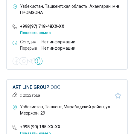
Печать широкоформатная полноцветная
Узбекистан, Ташкентская область, Ахангаран, м-в
ПРОМЗОНА
Пластиковые карты
+998(97) 718-48XX-XX
Почтовые конверты
Показать номер
Разработка рекламных компаний
Сегодня
Нет информации
Перерыв
Нет информации
Расходные материалы для полиграфии
Реклама в Wi-Fi сетях
Реклама в метро
Реклама в прессе
ART LINE GROUP
ООО
с 2022 года
Реклама на радио
Узбекистан, Ташкент, Мирабадский район, ул.
Реклама на телевидении
Мехржон, 29
Реклама на транспорте
+998 (90) 185-XX-XX
Реклама наружная
Показать номер