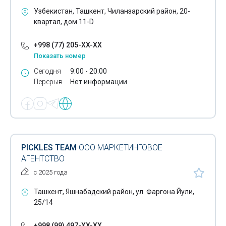
Узбекистан, Ташкент, Чиланзарский район, 20-
Офсетная печать
квартал, дом 11-D
Полиграфические услуги
+998 (77) 205-XX-XX
Сублимационная печать
Показать номер
Сегодня
9:00 - 20:00
Изготовление вывесок
Перерыв
Нет информации
Изготовление информационных стендов
Изготовление рекламных штендеров
Изготовление световых коробов
PICKLES TEAM
ООО МАРКЕТИНГОВОЕ
Оперативная полиграфия
АГЕНТСТВО
с 2025 года
Печать на баннере
Ташкент, Яшнабадский район, ул. Фаргона Йули,
Печать на оракале
25/14
Печать на самоклеящейся бумаге
+998 (99) 497-XX-XX