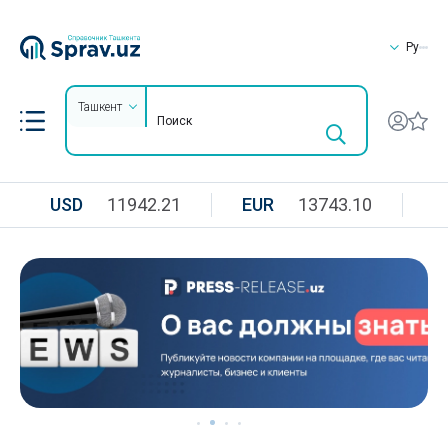
Ру
Ташкент
USD
11942.21
EUR
13743.10
R