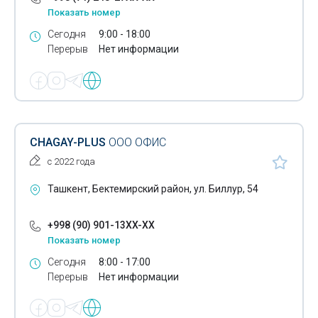
Показать номер
Реклама световая
Сегодня
9:00 - 18:00
Перерыв
Нет информации
Рекламные агентства
Реклама- изготовление видеороликов
Рекламная продукция
Рекламное оформление помещений
CHAGAY-PLUS
ООО ОФИС
Рекламные конструкции
с 2022 года
Специальная полиграфия
Ташкент, Бектемирский район, ул. Биллур, 54
Тиснение
+998 (90) 901-13XX-XX
Показать номер
Трафаретная печать
Сегодня
8:00 - 17:00
Ультрафиолетовая печать
Перерыв
Нет информации
Флексография