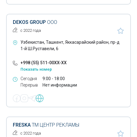
Шелкография
Широкоформатные принтеры
DEKOS GROUP
ООО
Этикетки самоклеющиеся
с 2022 года
Этикетки тканые
Узбекистан, Ташкент, Яккасарайский район, пр-д
1-й Ш.Руставели, 6
Этикетки печатные
+998 (55) 511-00XX-XX
Тампопечать
Показать номер
POS материалы
Сегодня
9:00 - 18:00
Перерыв
Нет информации
Изготовление выставочных стендов
Изготовление объёмных букв
Календари
Каталоги
FRESKA
ТМ ЦЕНТР РЕКЛАМЫ
с 2022 года
Нанесение логотипов