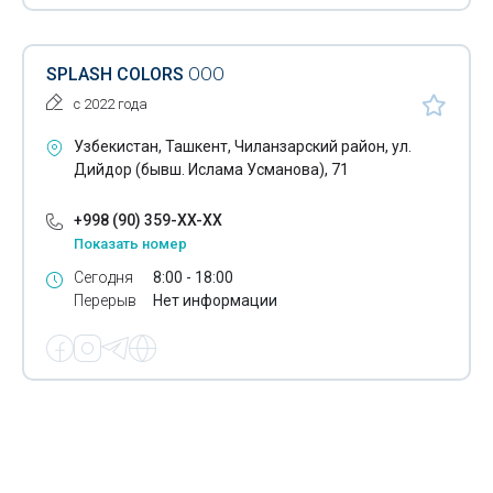
Буклеты
SPLASH COLORS
ООО
Выставочные стенды
с 2022 года
Изготовление рекламных стоек
Узбекистан, Ташкент, Чиланзарский район, ул.
Изготовление рекламы
Дийдор (бывш. Ислама Усманова), 71
Изготовление табличек
+998 (90) 359-XX-XX
Показать номер
Наклейки на автомобили
Сегодня
8:00 - 18:00
Реклама на остановках
Перерыв
Нет информации
Рекламное оформление автотранспорта
Светодиодные экраны
Флаеры - печать
Фрезерная гравировка