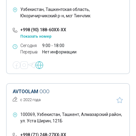
Печать широкоформатная полноцветная
Узбекистан, Ташкентская область,
Пластиковые карты
Юкоричирчикский р-н, мсг Тинчлик
Почтовые конверты
+998 (90) 188-60XX-XX
Показать номер
Разработка рекламных компаний
Сегодня
9:00 - 18:00
Расходные материалы для полиграфии
Перерыв
Нет информации
Реклама в Wi-Fi сетях
Реклама в метро
Реклама в прессе
AVTOOLAM
ООО
Реклама на радио
с 2022 года
Реклама на телевидении
100069, Узбекистан, Ташкент, Алмазарский район,
ул. Уста Ширин, 121Б
Реклама на транспорте
Реклама наружная
+998 (71) 248-27XX-XX