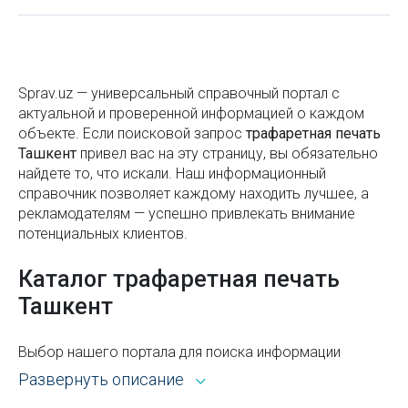
пространство с офисной мебелью
Время Хайит намаза в Ташкенте и других регионах
Узбекистана – 2025
Sprav.uz — универсальный справочный портал с
актуальной и проверенной информацией о каждом
Быстрые и медленные углеводы — в чём разница
объекте. Если поисковой запроc
трафаретная печать
и какие выбрать для энергии, похудения и
Ташкент
привел вас на эту страницу, вы обязательно
здоровья
найдете то, что искали. Наш информационный
справочник позволяет каждому находить лучшее, а
Станция метро Тинчлик
рекламодателям — успешно привлекать внимание
Безвизовые страны для граждан Узбекистана в
потенциальных клиентов.
2025 году — полный актуальный список
Каталог трафаретная печать
Как отслеживать, где находится ребенок. Варианты
Ташкент
родительского контроля за перемещением детей
Что такое водяной знак (вотермарка) и зачем он
Выбор нашего портала для поиска информации
нужен
открывает широкие возможности. Каталог Sprav для
Развернуть описание
пользователей и рекламодателей — это:
Как выбрать учебный центр в Узбекистане