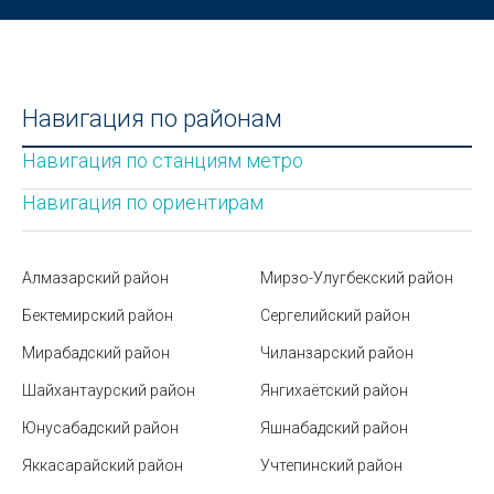
Где и как можно проверить золотое изделие на
подлинность?
Ташкентский музей железнодорожной техники
Стратегии карьерного роста: вертикальный vs.
Навигация по районам
горизонтальный
Навигация по станциям метро
Разновидности шоколада по видам и составу
Навигация по ориентирам
Юнусабадский район
Что нужно возить в машине по ПДД Узбекистана
Алмазарский район
Мирзо-Улугбекский район
Когда и как будет отмечаться Рамазан Хайит 2025
Бектемирский район
Сергелийский район
в Узбекистане
Мирабадский район
Чиланзарский район
Правила поведения в метро
Шайхантаурский район
Янгихаётский район
Исторические и архитектурные
Юнусабадский район
Яшнабадский район
достопримечательности Ташкента
Яккасарайский район
Учтепинский район
Как правильно организовать рабочее