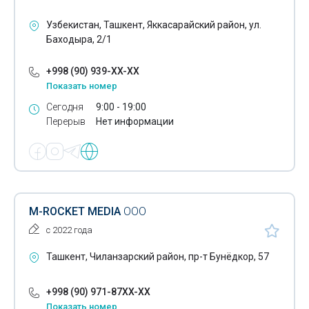
Офсетная печать
Узбекистан, Ташкент, Яккасарайский район, ул.
Баходыра, 2/1
Полиграфические услуги
+998 (90) 939-XX-XX
Сублимационная печать
Показать номер
Изготовление вывесок
Сегодня
9:00 - 19:00
Перерыв
Нет информации
Изготовление информационных стендов
Изготовление рекламных штендеров
Изготовление световых коробов
Оперативная полиграфия
M-ROCKET MEDIA
ООО
с 2022 года
Печать на баннере
Ташкент, Чиланзарский район, пр-т Бунёдкор, 57
Печать на оракале
Печать на самоклеящейся бумаге
+998 (90) 971-87XX-XX
Показать номер