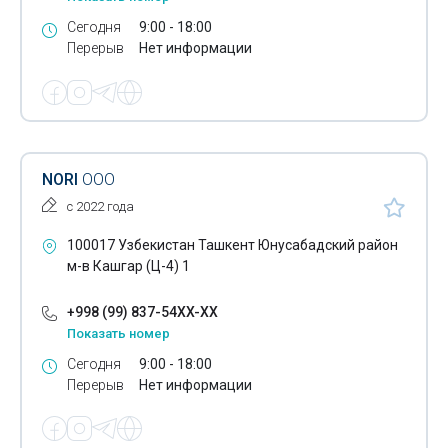
Печать постеров
Сегодня
9:00 - 18:00
Перерыв
Нет информации
Разработка дизайна этикеток
Разработка логотипов
Разработка товарных знаков
Разработка фирменного стиля
NORI
ООО
с 2022 года
Распечатка плакатов
100017 Узбекистан Ташкент Юнусабадский район
Рекламные воблеры
м-в Кашгар (Ц-4) 1
Ризография
+998 (99) 837-54XX-XX
Термопереплет
Показать номер
Сегодня
9:00 - 18:00
Фирменные бланки
Перерыв
Нет информации
Печать флаеров
Цифровая цветная печать