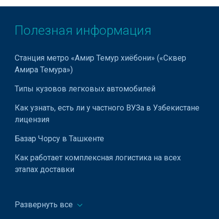
Разработка дизайна упаковки
Разработка дизайна брендбука
Полезная информация
Размещение билбордов
Станция метро «Амир Темур хиёбони» («Сквер
Высечка этикеток
Амира Темура»)
Телемаркетинг
Типы кузовов легковых автомобилей
Изготовление ID-карт
Как узнать, есть ли у частного ВУЗа в Узбекистане
лицензия
Реклама на Led экранах
Базар Чорсу в Ташкенте
Как работает комплексная логистика на всех
этапах доставки
Мирабадский дехканский базар в Ташкенте (бывш.
"Госпитальный")
Развернуть все