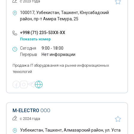
с 2023 года
Электронагревательные приборы
100017, Узбекистан, Ташкент, Юнусабадский
район, пр-т Амира Темура, 25
Электронная продукция
+998 (71) 235-53XX-XX
Электроосветительные приборы
Показать номер
Электропечи промышленные
Сегодня
9:00 - 18:00
Перерыв
Нет информации
Электротехническая продукция
Продажа IT оборудования на рынке информационных
Электротовары
технологий
IP-телефоны
Камеры видеонаблюдения
Конференц-телефоны
M-ELECTRO
ООО
Амперметры
с 2024 года
Вольтметры
Узбекистан, Ташкент, Алмазарский район, ул. Уста