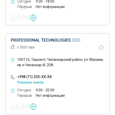
Сегодня
9:00 - 18:00
Перерыв
Нет информации
Конденсаторные установки компенсации реактивной
мощности
Щиты АВР
Щиты наружного освещения
PROFESSIONAL TECHNOLOGIES
ООО
Щиты осветительные
с 2022 года
Предохранители плавкие
100115, Ташкент, Чиланзарский район, ул. Мукими,
Автогазовые выключатели нагрузки
кв-л Чиланзар-И, 20А
Компенсаторы реактивной мощности
+998 (71) 205-XX-XX
Показать номер
Силовые масляные трансформаторы
Сегодня
9:00 - 20:00
Трехфазные трансформаторы
Перерыв
Нет информации