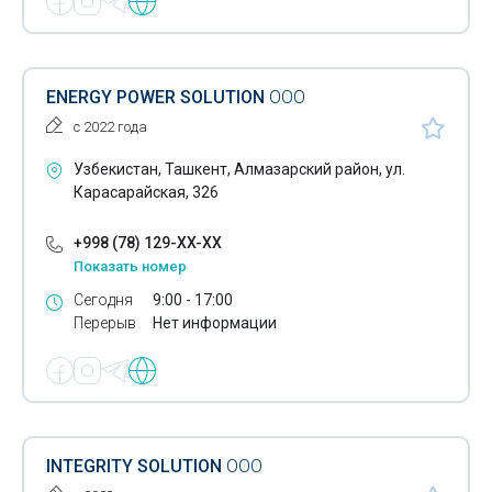
Стабилизаторы напряжения переменного тока
Трансформаторы
ENERGY POWER SOLUTION
ООО
Устройства плавного пуска
с 2022 года
Фитолампы для растений
Узбекистан, Ташкент, Алмазарский район, ул.
Частотные преобразователи
Карасарайская, 326
Щиты пожарной сигнализации
+998 (78) 129-XX-XX
Показать номер
Щиты управления
Сегодня
9:00 - 17:00
Электрические предохранители
Перерыв
Нет информации
Электродвигатели
Электромонтажное оборудование
Электромонтажные изделия
INTEGRITY SOLUTION
ООО
Электромонтажные инструменты