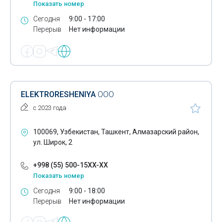
Показать номер
Светотехническое оборудование
Сегодня
9:00 - 17:00
Перерыв
Нет информации
Сетевое оборудование
Сетевые кабели
Сетевые коммутаторы
Системы безопасности для дома
ELEKTRORESHENIYA
ООО
с 2023 года
Системы безопасности для офиса
Системы видеонаблюдения
100069, Узбекистан, Ташкент, Алмазарский район,
ул. Широк, 2
Системы контроля доступа
+998 (55) 500-15XX-XX
Солнечные низковольтные системы
Показать номер
Солнечные прожекторы
Сегодня
9:00 - 18:00
Перерыв
Нет информации
Солнечные фонари