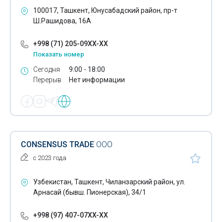
Оптико-волоконный кабель
100017, Ташкент, Юнусабадский район, пр-т
Ш.Рашидова, 16А
Охранная сигнализация
+998 (71) 205-09XX-XX
Пожарная сигнализация
Показать номер
Провода
Сегодня
9:00 - 18:00
Перерыв
Нет информации
Проекторы
Пускатели
Реле
Розетки
CONSENSUS TRADE
ООО
с 2023 года
Выключатели
Сабвуферы
Узбекистан, Ташкент, Чиланзарский район, ул.
Арнасай (бывш. Пионерская), 34/1
Светильники электрические
+998 (97) 407-07XX-XX
Светодиодные светильники