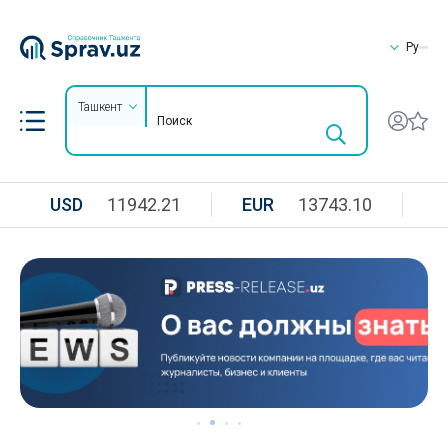
Ру
Ташкент
USD
11942.21
EUR
13743.10
R