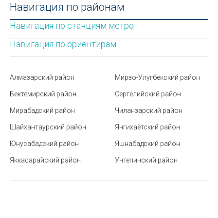
Что лучше реализовать во дворе: систему
Навигация по районам
охлаждения водным туманом или обычный
микроклимат разбрызгивателями
Навигация по станциям метро
Бизнес в Узбекистане
Навигация по ориентирам
Тефлоновая посуда – советы по эксплуатации и
уходу
Алмазарский район
Мирзо-Улугбекский район
Станция метро Айбек
Бектемирский район
Сергелийский район
Мирабадский район
Общественный транспорт в Ташкенте
Чиланзарский район
Шайхантаурский район
Янгихаётский район
Мирабадский район
Юнусабадский район
Яшнабадский район
Какие бывают виды соли
Яккасарайский район
Учтепинский район
Как спасаться от жары, если нет кондиционера
Кто должен устанавливать в подъездах кодовые
замки и домофоны?
Стоимость контрактного обучения в ВУЗах