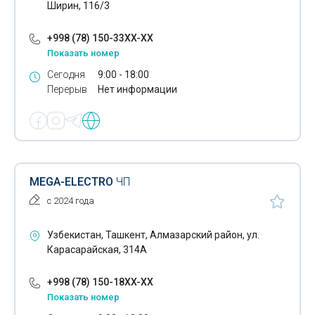
Ширин, 116/3
Оборудование для светомузыки
Солнечные батареи
+998 (78) 150-33XX-XX
Показать номер
Алюминиевые провода
Сегодня
9:00 - 18:00
Перерыв
Нет информации
Медные провода
Комплектные трансформаторные подстанции
Промышленные светодиодные светильники
FTP кабель
MEGA-ELECTRO
ЧП
с 2024 года
UTP кабель
Огнестойкий оптический кабель
Узбекистан, Ташкент, Алмазарский район, ул.
Карасарайская, 314А
Оптический кабель
+998 (78) 150-18XX-XX
Блочные комплектные трансформаторные подстанции
Показать номер
Линейная арматура