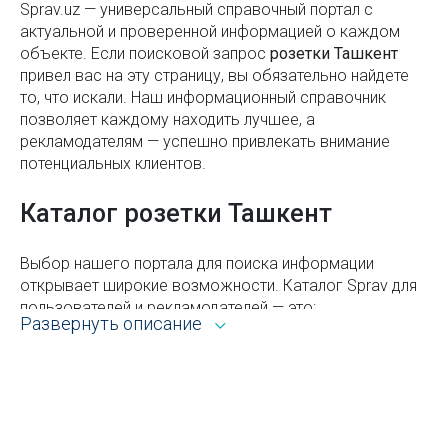
Sprav.uz — универсальный справочный портал с
Узбекистана
актуальной и проверенной информацией о каждом
объекте. Если поисковой запроc
розетки Ташкент
Правила пользования лифтом: безопасность,
привел вас на эту страницу, вы обязательно найдете
этикет и комфорт
то, что искали. Наш информационный справочник
позволяет каждому находить лучшее, а
Годовщины свадеб с названиями по годам
рекламодателям — успешно привлекать внимание
потенциальных клиентов.
Карта Ташкентского метро
Получение и замена ID-карты в Узбекистане
Каталог розетки Ташкент
Штрафы за нарушение ПДД в Узбекистане
Выбор нашего портала для поиска информации
Станция метро Алишера Навои
открывает широкие возможности. Каталог Sprav для
пользователей и рекламодателей — это:
Виды огнетушителей и их применение
Развернуть описание
Всё из рубрики розетки Ташкента с адресами,
Накопительные бонусные карты в Узбекистане
телефонами, контактами, режимом работы и
другой справочной информацией.
Где и как можно проверить золотое изделие на
подлинность?
Возможность сортировать объекты по районам,