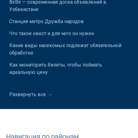
BirBir — современная доска объявлений в
Узбекистане
Конденсаторные установки компенсации реактивной
мощности
Станция метро Дружба народов
Щиты АВР
Что такое квест и для чего он нужен
Щиты наружного освещения
Какие виды насекомых подлежат обязательной
обработке
Щиты осветительные
Как мониторить билеты, чтобы поймать
Предохранители плавкие
идеальную цену
Автогазовые выключатели нагрузки
Расшифровка значков на обоях
Компенсаторы реактивной мощности
Развернуть все
Имеет ли право управляющая компания
Силовые масляные трансформаторы
отключать свет за долги?
Трехфазные трансформаторы
Что означают знаки на упаковке: расшифровка
обозначений
Что взять на пикник: полный гид для комфортного
Навигация по районам