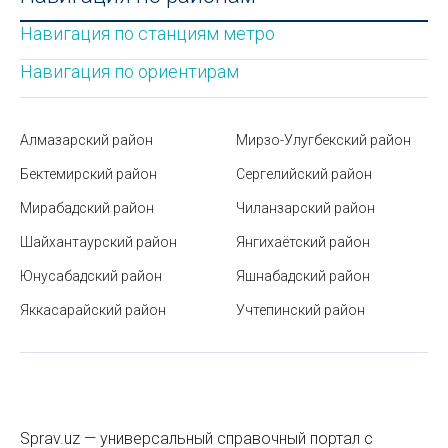
отдыха на природе
Навигация по станциям метро
Форматы файлов
Навигация по ориентирам
Плюсы и минусы дистанционного обучения
Значки на посуде: расшифровка символов
Алмазарский район
Мирзо-Улугбекский район
Где отшлифовать экран смарт-часов от царапин
Бектемирский район
Сергелийский район
Мирабадский район
Виды огнетушителей и их применение
Чиланзарский район
Шайхантаурский район
Янгихаётский район
Как часто нужно проводить дезинфекцию в доме
Юнусабадский район
Яшнабадский район
Маркировка моторных масел
Яккасарайский район
Учтепинский район
Как поступить в ВУЗ в Узбекистане: актуальные
изменения и онлайн-регистрация
Разновидности шоколада по видам и составу
Станция метро Миллий Бог («Национальный парк»)
Sprav.uz — универсальный справочный портал с