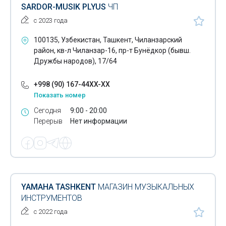
SARDOR-MUSIK PLYUS
ЧП
Электронагревательные приборы
с 2023 года
Электронная продукция
100135, Узбекистан, Ташкент, Чиланзарский
район, кв-л Чиланзар-16, пр-т Бунёдкор (бывш.
Электроосветительные приборы
Дружбы народов), 17/64
Электропечи промышленные
+998 (90) 167-44XX-XX
Электротехническая продукция
Показать номер
Сегодня
9:00 - 20:00
Электротовары
Перерыв
Нет информации
IP-телефоны
Камеры видеонаблюдения
Конференц-телефоны
YAMAHA TASHKENT
МАГАЗИН МУЗЫКАЛЬНЫХ
Амперметры
ИНСТРУМЕНТОВ
с 2022 года
Вольтметры