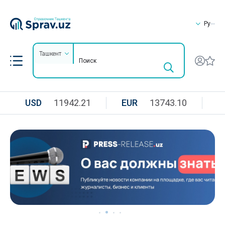
Ру
Ташкент
USD
11942.21
EUR
13743.10
R