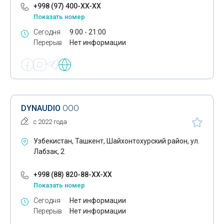
+998 (97) 400-XX-XX
Светотехническое оборудование
Показать номер
Сегодня
9:00 - 21:00
Сетевое оборудование
Перерыв
Нет информации
Сетевые кабели
Сетевые коммутаторы
Системы безопасности для дома
DYNAUDIO
ООО
Системы безопасности для офиса
с 2022 года
Системы видеонаблюдения
Узбекистан, Ташкент, Шайхонтохурский район, ул.
Лабзак, 2
Системы контроля доступа
Солнечные низковольтные системы
+998 (88) 820-88-XX-XX
Показать номер
Солнечные прожекторы
Сегодня
Нет информации
Солнечные фонари
Перерыв
Нет информации