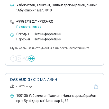
Оптико-волоконный кабель
Узбекистан, Ташкент, Чиланзарский район, рынок
"Абу-Сахий", маг. №10
Охранная сигнализация
+998 (71) 271-71XX-XX
Пожарная сигнализация
Показать номер
Провода
Сегодня
Нет информации
Перерыв
Нет информации
Проекторы
Музыкальные инструменты в широком ассортименте.
Пускатели
Реле
Розетки
Выключатели
DAS AUDIO
ООО МАГАЗИН
с 2022 года
Сабвуферы
100135 Узбекистан Ташкент Чиланзарский район
Светильники электрические
пр-т Бунёдкор кв Чиланзар-Ц 52
Светодиодные светильники