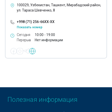
Оборудование для светомузыки
100029, Узбекистан, Ташкент, Мирабадский район,
ул. Тараса Шевченко, 8
Солнечные батареи
+998 (71) 256-66XX-XX
Алюминиевые провода
Показать номер
Медные провода
Сегодня
10:00 - 19:00
Перерыв
Нет информации
Комплектные трансформаторные подстанции
Промышленные светодиодные светильники
FTP кабель
UTP кабель
Огнестойкий оптический кабель
Оптический кабель
Полезная информация
Блочные комплектные трансформаторные подстанции
Линейная арматура