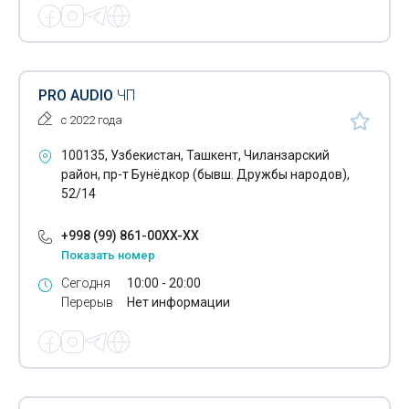
Стабилизаторы напряжения переменного тока
Трансформаторы
Устройства плавного пуска
PRO AUDIO
ЧП
Фитолампы для растений
с 2022 года
Частотные преобразователи
100135, Узбекистан, Ташкент, Чиланзарский
район, пр-т Бунёдкор (бывш. Дружбы народов),
Щиты пожарной сигнализации
52/14
Щиты управления
+998 (99) 861-00XX-XX
Показать номер
Электрические предохранители
Сегодня
10:00 - 20:00
Электродвигатели
Перерыв
Нет информации
Электромонтажное оборудование
Электромонтажные изделия
Электромонтажные инструменты