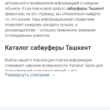
актуальной и проверенной информацией о каждом
Как не стать жертвой карманника?
объекте. Если поисковой запроc
сабвуферы Ташкент
привел вас на эту страницу, вы обязательно найдете
Какие бывают виды мёда и чем они отличаются
то, что искали. Наш информационный справочник
Курс узбекского сума в 2022 году
позволяет каждому находить лучшее, а
рекламодателям — успешно привлекать внимание
Почтовые индексы Узбекистана
потенциальных клиентов.
Как оформить пенсию по инвалидности в
Каталог сабвуферы Ташкент
Узбекистане
Оформление пенсии по потере кормильца в
Выбор нашего портала для поиска информации
Узбекистане
открывает широкие возможности. Каталог Sprav для
пользователей и рекламодателей — это:
Тарифы ЖКХ в Ташкенте и Узбекистане
Развернуть описание
Всё из рубрики сабвуферы Ташкента с адресами,
Бектемирский район
телефонами, контактами, режимом работы и
другой справочной информацией.
Как включить родительский контроль на телефоне
ребёнка
Возможность сортировать объекты по районам,
ускоряющая процедуру поиска оптимального для
Загрязнение воздуха в Ташкенте: чем опасно и как