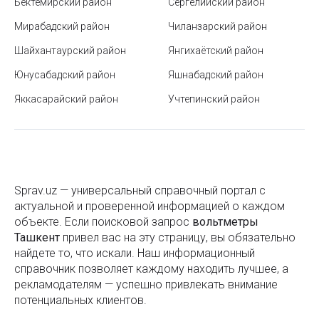
Бектемирский район
Сергелийский район
Станция метро Космонавтов
Оборудование для светомузыки
Мирабадский район
Чиланзарский район
Как получить шенгенскую визу в Узбекистане:
Солнечные батареи
Шайхантаурский район
Янгихаётский район
документы, сроки и нюансы
Алюминиевые провода
Юнусабадский район
Яшнабадский район
Мобильные кондиционеры – стоит ли покупать?
Медные провода
Яккасарайский район
Учтепинский район
Новые тарифы и безналичная оплата в транспорте
Комплектные трансформаторные подстанции
Ташкента с 2025 года
Промышленные светодиодные светильники
Население Узбекистана
FTP кабель
Телефонное мошенничество: как распознать
Sprav.uz — универсальный справочный портал с
уловки и не стать жертвой обмана
UTP кабель
актуальной и проверенной информацией о каждом
объекте. Если поисковой запроc
вольтметры
Подготовка помещения к профессиональном
Огнестойкий оптический кабель
Ташкент
привел вас на эту страницу, вы обязательно
клинингу
найдете то, что искали. Наш информационный
Оптический кабель
справочник позволяет каждому находить лучшее, а
Что взять с собой поездку: составляем список
рекламодателям — успешно привлекать внимание
Блочные комплектные трансформаторные подстанции
вещей для путешествия
потенциальных клиентов.
Линейная арматура
Как выбрать идеальный геймерский ноутбук: