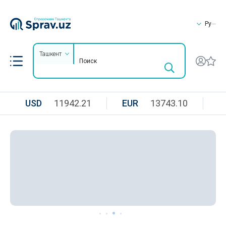
Ру
Ташкент
USD
11942.21
EUR
13743.10
R