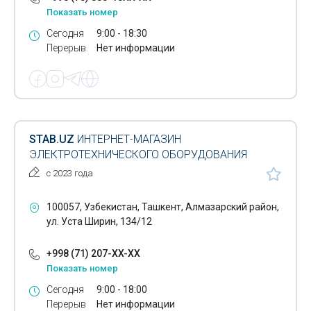
Показать номер
Светотехническое оборудование
Сегодня
9:00 - 18:30
Перерыв
Нет информации
Сетевое оборудование
Сетевые кабели
Сетевые коммутаторы
Системы безопасности для дома
STAB.UZ
ИНТЕРНЕТ-МАГАЗИН
ЭЛЕКТРОТЕХНИЧЕСКОГО ОБОРУДОВАНИЯ
Системы безопасности для офиса
с 2023 года
Системы видеонаблюдения
100057, Узбекистан, Ташкент, Алмазарский район,
Системы контроля доступа
ул. Уста Ширин, 134/12
Солнечные низковольтные системы
+998 (71) 207-XX-XX
Солнечные прожекторы
Показать номер
Сегодня
9:00 - 18:00
Солнечные фонари
Перерыв
Нет информации