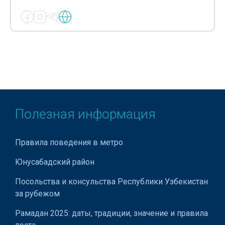
Стабилизаторы напряжения переменного тока
Трансформаторы
Устройства плавного пуска
Фитолампы для растений
Частотные преобразователи
Щиты пожарной сигнализации
Полезная информация
Щиты управления
Правила поведения в метро
Электрические предохранители
Юнусабадский район
Электродвигатели
Посольства и консульства Республики Узбекистан
Электромонтажное оборудование
за рубежом
Электромонтажные изделия
Рамадан 2025: даты, традиции, значение и правила
Электромонтажные инструменты