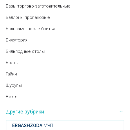
Базы торгово-заготовительные
Баллоны пропановые
Бальзамы после бритья
Бижутерия
Бильярдные столы
Болты
Гайки
Шурупы
Винты
Бумажная продукция
Другие рубрики
Бумажные крышки
ERGASHZODA
МЧП