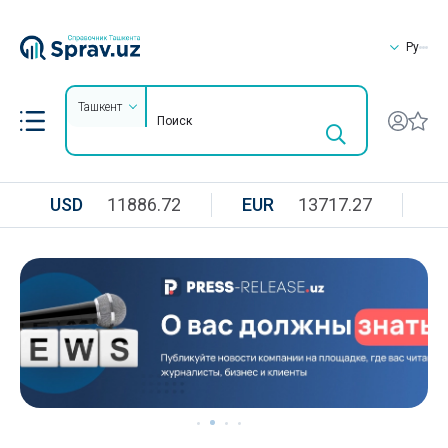
Ру
Ташкент
USD
11886.72
EUR
13717.27
R