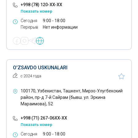
+998 (78) 120-XX-XX
Деловые сумки
Показать номер
Деревообрабатывающая промышленность
Сегодня
9:00 - 18:00
Перерыв
Нет информации
Детские товары
Ежедневники
Емкости пластиковые
Жевательная резинка
O'ZSAVDO USKUNALARI
с 2024 года
Женские гигиенические прокладки
Жироуловители
100170, Узбекистан, Ташкент, Мирзо-Улугбекский
район, пр-д 7-й Сайрам (бывш. ул. Эркина
Замки
Мараимова), 52
Зеркала
+998 (71) 267-06XX-XX
Показать номер
Золото
Сегодня
9:00 - 18:00