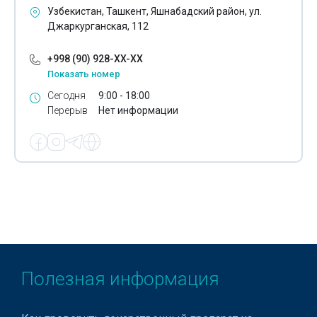
Ковролин
Узбекистан, Ташкент, Яшнабадский район, ул.
Джаркурганская, 112
Ковровые изделия
Кожаные изделия
+998 (90) 928-XX-XX
Показать номер
Кожгалантерейные изделия
Сегодня
9:00 - 18:00
Перерыв
Нет информации
Кожевенное производство
Контактные линзы
Косметика для лица
Косметическая продукция
Крышки закаточные
Крышки пластиковые
Полезная информация
Кухонная техника
Кухонные аксессуары