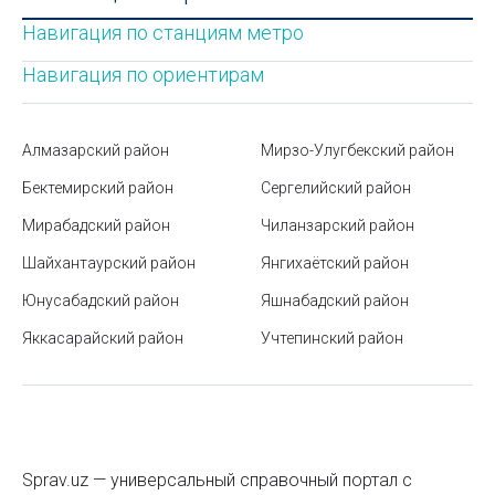
Как не стать жертвой карманника?
Москитные сетки
Навигация по станциям метро
Курсы повышения квалификации в Узбекистане:
Моющие средства
виды, преимущества и тенденции
Навигация по ориентирам
Мужские ремни
Как спасаться от жары, если нет кондиционера
Мыло
Алмазарский район
Мирзо-Улугбекский район
Что такое фандомат
Напольные вешалки
Бектемирский район
Сергелийский район
Как отслеживать, где находится ребенок. Варианты
Настенные часы
Мирабадский район
родительского контроля за перемещением детей
Чиланзарский район
Шайхантаурский район
Янгихаётский район
Настольные канцелярские наборы
Расписание рейсов в аэропорту Ташкента
Юнусабадский район
Яшнабадский район
Настольные лампы
Монумент Дружбы Народов в Ташкенте (Памятник
Яккасарайский район
семье Шамахмудовых)
Учтепинский район
Одноразовая бумажная посуда
Расстояния между городами Узбекистана
Одноразовая пластиковая посуда
Использование примерной формы трудового
Одноразовые перчатки
договора для малых предприятий
Sprav.uz — универсальный справочный портал с
Оконные обрамления