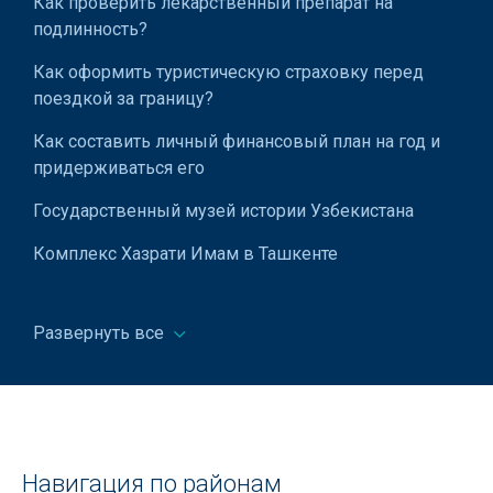
Как проверить лекарственный препарат на
Лаки для волос
подлинность?
Лампы электрические
Как оформить туристическую страховку перед
поездкой за границу?
Лотки канцелярские
Как составить личный финансовый план на год и
Маски для волос
придерживаться его
Маски для лица
Государственный музей истории Узбекистана
Масса для лепки
Комплекс Хазрати Имам в Ташкенте
Матрасы
Карта Ташкентского метро
Медный профиль
Развернуть все
Обзор популярных туристических направлений в
Узбекистане
Мембранное полотно
Железные дороги Узбекистана
Металлические клетки
Станция метро Гафура Гуляма
Металлорукава
Навигация по районам