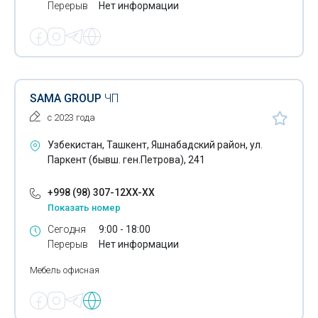
Золотые браслеты
Перерыв
Нет информации
Золотые кольца
Зубочистки
Игрушки
SAMA GROUP
ЧП
Изделия из верблюжьей шерсти
с 2023 года
Изделия из искусственного камня
Узбекистан, Ташкент, Яшнабадский район, ул.
Паркент (бывш. ген.Петрова), 241
Изделия из латуни
+998 (98) 307-12XX-XX
Изделия из натуральной кожи
Показать номер
Изделия из тефлона
Сегодня
9:00 - 18:00
Перерыв
Нет информации
Изделия из чугуна
Мебель офисная
Инвалидные коляски
Инвалидный инвентарь