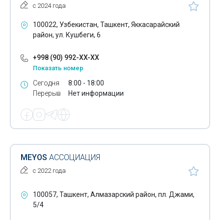
Бумажные полотенца
с 2024 года
Бутылки
100022, Узбекистан, Ташкент, Яккасарайский
район, ул. Кушбеги, 6
Бытовая химия
+998 (90) 992-XX-XX
Велосипеды
Показать номер
Воздушные шары
Сегодня
8:00 - 18:00
Перерыв
Нет информации
Воздушные шланги
Галантерея
Галогеновые лампы
Гибкие шланги
MEYOS
АССОЦИАЦИЯ
с 2022 года
Гуашь
Декоративная лепнина
100057, Ташкент, Алмазарский район, пл. Джами,
5/4
Декоративный профиль