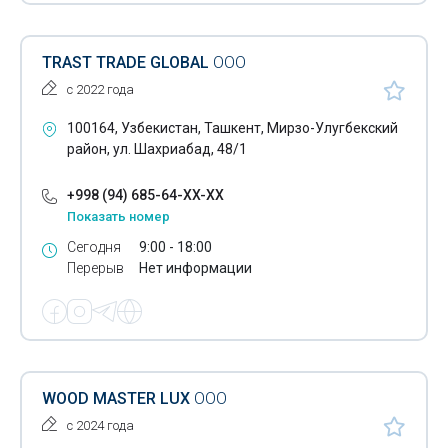
Кабельные системы обогрева
Камедь
TRAST TRADE GLOBAL
ООО
с 2022 года
Канцелярские товары
100164, Узбекистан, Ташкент, Мирзо-Улугбекский
Канцтовары
район, ул. Шахриабад, 48/1
Картон
+998 (94) 685-64-XX-XX
Картонажное производство
Показать номер
Сегодня
9:00 - 18:00
Кисти для рисования
Перерыв
Нет информации
Клей для напольных покрытий
Клейкая лента
Клейкие вещества
WOOD MASTER LUX
ООО
Кованые изделия
с 2024 года