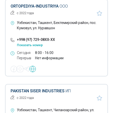
Золотые кольца
ORTOPEDIYA-INDUSTRIYA
ООО
Зубочистки
с 2022 года
Узбекистан, Ташкент, Бектемирский район, пос.
Игрушки
Кумовул, ул. Нуравшон
Изделия из верблюжьей шерсти
+998 (97) 729-08XX-XX
Изделия из искусственного камня
Показать номер
Изделия из латуни
Сегодня
8:00 - 16:00
Перерыв
Нет информации
Изделия из натуральной кожи
Изделия из тефлона
Изделия из чугуна
PAKISTAN SISER INDUSTRIES
ИП
Инвалидные коляски
с 2022 года
Инвалидный инвентарь
Узбекистан, Ташкент, Чиланзарский район, ул.
Кабельные системы обогрева