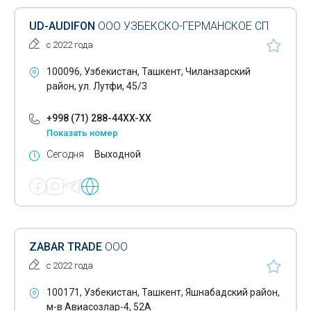
Лампы электрические
UD-AUDIFON
ООО УЗБЕКСКО-ГЕРМАНСКОЕ СП
с 2022 года
Лотки канцелярские
100096, Узбекистан, Ташкент, Чиланзарский
Маски для волос
район, ул. Лутфи, 45/3
Маски для лица
+998 (71) 288-44XX-XX
Масса для лепки
Показать номер
Сегодня
Выходной
Матрасы
Медный профиль
Мембранное полотно
Металлические клетки
ZABAR TRADE
ООО
с 2022 года
Металлорукава
100171, Узбекистан, Ташкент, Яшнабадский район,
Москитные сетки
м-в Авиасозлар-4, 52А