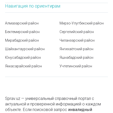
Подростковая одежда
Навигация по ориентирам
Гербы и флаги стран мира
Полиэтиленовые изделия
Музеи Ташкента
Алмазарский район
Мирзо-Улугбекский район
Полиэтиленовые сетки
Как интегрировать 1С: Бухгалтерия с другими
Бектемирский район
Сергелийский район
системами учета
Полотенцесушители
Мирабадский район
Чиланзарский район
Станция метро Айбек
Посуда
Шайхантаурский район
Янгихаётский район
Правила пользования лифтом: безопасность,
Посуда стеклянная
Юнусабадский район
Яшнабадский район
этикет и комфорт
Посуда хрустальная
Яккасарайский район
Учтепинский район
Штрафы за нарушение ПДД в Узбекистане
Посуда фарфоровая
Нужны ли батареи, если есть отопление теплым
Пригласительные открытки
полом?
Поздравительные открытки
Государственный музей истории Тимуридов
Sprav.uz — универсальный справочный портал с
Промышленная бумага
Станция метро Тинчлик
актуальной и проверенной информацией о каждом
объекте. Если поисковой запроc
инвалидный
Профессиональные фотоаппараты