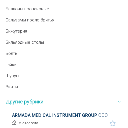
Баллоны пропановые
Бальзамы после бритья
Бижутерия
Бильярдные столы
Болты
Гайки
Шурупы
Винты
Бумажная продукция
Другие рубрики
Бумажные крышки
ARMADA MEDICAL INSTRUMENT GROUP
ООО
Бумажные полотенца
с 2022 года