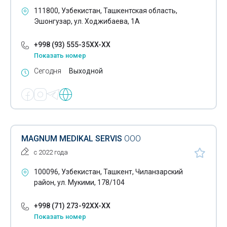
Бутылки
111800, Узбекистан, Ташкентская область,
Эшонгузар, ул. Ходжибаева, 1А
Бытовая химия
+998 (93) 555-35XX-XX
Велосипеды
Показать номер
Воздушные шары
Сегодня
Выходной
Воздушные шланги
Галантерея
Галогеновые лампы
MAGNUM MEDIKAL SERVIS
ООО
Гибкие шланги
с 2022 года
Гуашь
100096, Узбекистан, Ташкент, Чиланзарский
район, ул. Мукими, 178/104
Декоративная лепнина
Декоративный профиль
+998 (71) 273-92XX-XX
Показать номер
Деловые сумки