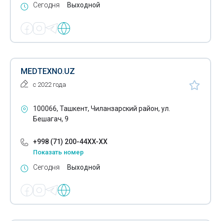
Сегодня
Выходной
Деревообрабатывающая промышленность
Детские товары
Ежедневники
MEDTEXNO.UZ
Емкости пластиковые
с 2022 года
Жевательная резинка
100066, Ташкент, Чиланзарский район, ул.
Женские гигиенические прокладки
Бешагач, 9
Жироуловители
+998 (71) 200-44XX-XX
Замки
Показать номер
Сегодня
Выходной
Зеркала
Золото
Золотые браслеты