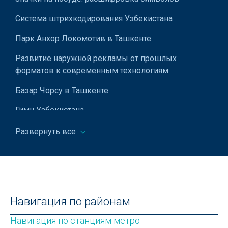
Оптика
Система штрихкодирования Узбекистана
Оптовая торговля
Парк Анхор Локомотив в Ташкенте
Оптово-розничная торговля
Развитие наружной рекламы от прошлых
форматов к современным технологиям
Отделочные материалы для бассейнов
Базар Чорсу в Ташкенте
Палатки
Гимн Узбекистана
Пена для бритья
Мавзолей Зангиата в Ташкенте
Развернуть все
Пиротехника
Использование примерной формы трудового
Письменные принадлежности
договора для малых предприятий
Пластиковый садовый инвентарь
Ремонт чемоданов в Ташкенте
Пластилин
Навигация по районам
Флаг Узбекистана
Подгузники
Навигация по станциям метро
Автобусные маршруты Ташкента