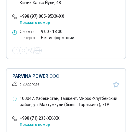
Кичик Халка Йули, 48
Камедь
+998 (97) 005-85XX-XX
Канцелярские товары
Показать номер
Сегодня
9:00 - 18:00
Канцтовары
Перерыв
Нет информации
Картон
Картонажное производство
Кисти для рисования
PARVINA POWER
ООО
Клей для напольных покрытий
с 2022 года
Клейкая лента
100047, Узбекистан, Ташкент, Мирзо-Улугбекский
Клейкие вещества
район, ул. Махтумкули (бывш. Тараккиёт), 71А
Кованые изделия
+998 (71) 233-XX-XX
Ковролин
Показать номер