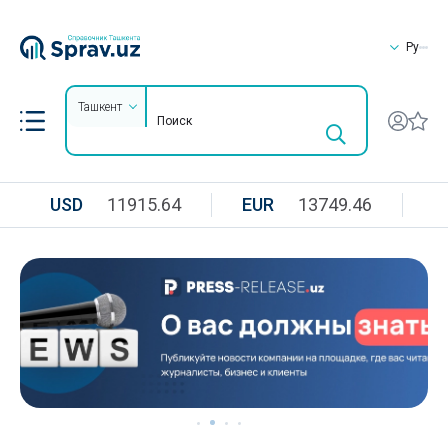
Ру
Ташкент
USD
11915.64
EUR
13749.46
R