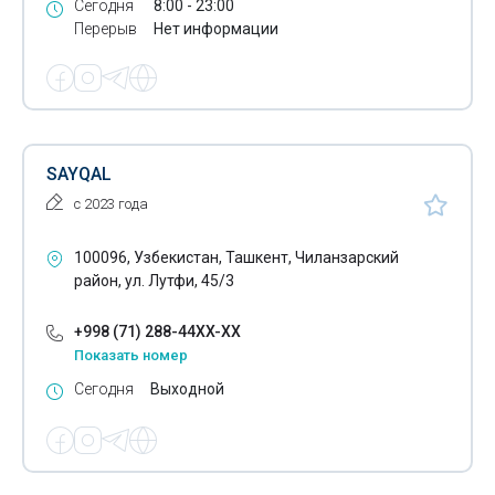
Сегодня
8:00 - 23:00
Ковровые изделия
Перерыв
Нет информации
Кожаные изделия
Кожгалантерейные изделия
Кожевенное производство
SAYQAL
Контактные линзы
с 2023 года
Косметика для лица
100096, Узбекистан, Ташкент, Чиланзарский
Косметическая продукция
район, ул. Лутфи, 45/3
Крышки закаточные
+998 (71) 288-44XX-XX
Показать номер
Крышки пластиковые
Сегодня
Выходной
Кухонная техника
Кухонные аксессуары
Лаки для волос