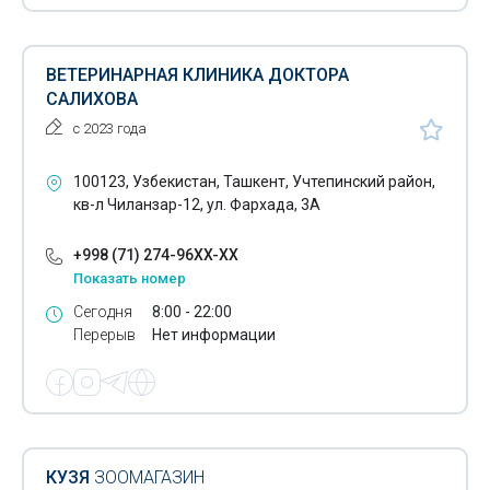
Золотые кольца
Зубочистки
ВЕТЕРИНАРНАЯ КЛИНИКА ДОКТОРА
САЛИХОВА
Игрушки
с 2023 года
Изделия из верблюжьей шерсти
100123, Узбекистан, Ташкент, Учтепинский район,
Изделия из искусственного камня
кв-л Чиланзар-12, ул. Фархада, 3А
Изделия из латуни
+998 (71) 274-96XX-XX
Изделия из натуральной кожи
Показать номер
Сегодня
8:00 - 22:00
Изделия из тефлона
Перерыв
Нет информации
Изделия из чугуна
Инвалидные коляски
Инвалидный инвентарь
КУЗЯ
ЗООМАГАЗИН
Кабельные системы обогрева