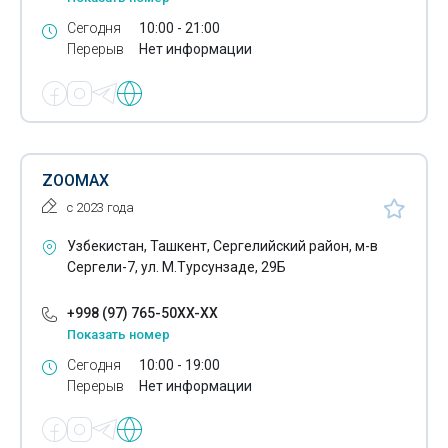
Сегодня
10:00 - 21:00
Деревообрабатывающая промышленность
Перерыв
Нет информации
Детские товары
Ежедневники
Емкости пластиковые
ZOOMAX
Жевательная резинка
с 2023 года
Женские гигиенические прокладки
Узбекистан, Ташкент, Сергелийский район, м-в
Жироуловители
Сергели-7, ул. М.Турсунзаде, 29Б
Замки
+998 (97) 765-50XX-XX
Показать номер
Зеркала
Сегодня
10:00 - 19:00
Золото
Перерыв
Нет информации
Золотые браслеты