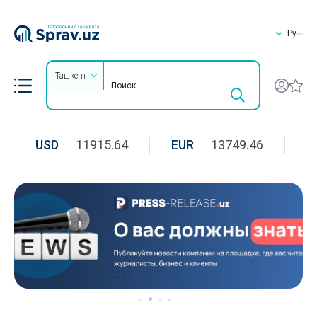
Ру
Ташкент
USD
11915.64
EUR
13749.46
R