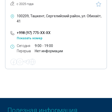
с 2025 года
Камедь
100209, Ташкент, Сергелийский район, ул. Обихаёт,
Канцелярские товары
41
Канцтовары
+998 (97) 775-XX-XX
Картон
Показать номер
Сегодня
9:00 - 19:00
Картонажное производство
Перерыв
Нет информации
Кисти для рисования
Клей для напольных покрытий
Клейкая лента
Клейкие вещества
Кованые изделия
Ковролин
Полезная информация