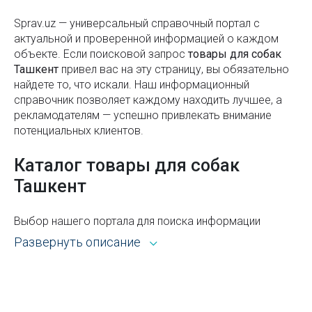
Государственный музей истории Тимуридов
Моющие средства
Sprav.uz — универсальный справочный портал с
Станция метро Тинчлик
Мужские ремни
актуальной и проверенной информацией о каждом
объекте. Если поисковой запроc
товары для собак
Как зарегистрироваться на IELTS в Ташкенте
Мыло
Ташкент
привел вас на эту страницу, вы обязательно
найдете то, что искали. Наш информационный
Узбекистан – информация для гостей республики
Напольные вешалки
справочник позволяет каждому находить лучшее, а
рекламодателям — успешно привлекать внимание
Расшифровка значков на обоях
Настенные часы
потенциальных клиентов.
Как выбрать хороший, но недорогой кондиционер
Настольные канцелярские наборы
Каталог товары для собак
для дома
Настольные лампы
Ташкент
Медресе Кукельдаш в Ташкенте
Одноразовая бумажная посуда
Узбекский национальный академический
Выбор нашего портала для поиска информации
Одноразовая пластиковая посуда
драматический театр в Ташкенте
открывает широкие возможности. Каталог Sprav для
Развернуть описание
пользователей и рекламодателей — это:
Одноразовые перчатки
Виды логотипов
Всё из рубрики товары для собак Ташкента с
Оконные обрамления
Как работает комплексная логистика на всех
адресами, телефонами, контактами, режимом
этапах доставки
Олифа