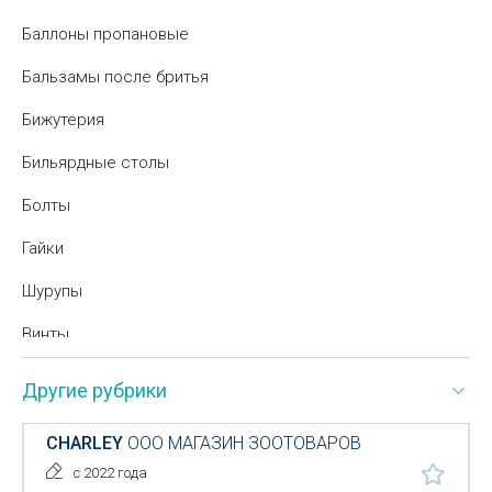
Баллоны пропановые
Бальзамы после бритья
Бижутерия
Бильярдные столы
Болты
Гайки
Шурупы
Винты
Бумажная продукция
Другие рубрики
Бумажные крышки
CHARLEY
ООО МАГАЗИН ЗООТОВАРОВ
Бумажные полотенца
с 2022 года