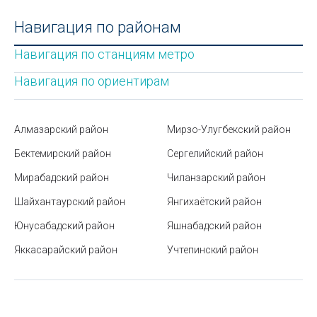
Ремонт чемоданов в Ташкенте
Лампы электрические
Навигация по районам
Флаг Узбекистана
Лотки канцелярские
Навигация по станциям метро
Автобусные маршруты Ташкента
Маски для волос
Навигация по ориентирам
Гербы и флаги стран мира
Маски для лица
Музеи Ташкента
Алмазарский район
Мирзо-Улугбекский район
Масса для лепки
Как интегрировать 1С: Бухгалтерия с другими
Бектемирский район
Сергелийский район
системами учета
Матрасы
Мирабадский район
Чиланзарский район
Станция метро Айбек
Медный профиль
Шайхантаурский район
Янгихаётский район
Правила пользования лифтом: безопасность,
Мембранное полотно
Юнусабадский район
Яшнабадский район
этикет и комфорт
Металлические клетки
Яккасарайский район
Учтепинский район
Штрафы за нарушение ПДД в Узбекистане
Металлорукава
Нужны ли батареи, если есть отопление теплым
полом?
Москитные сетки