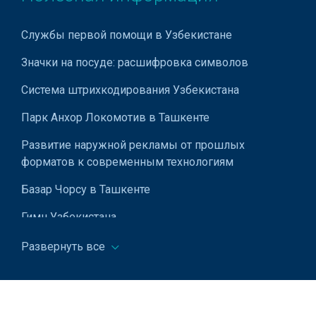
Ковровые изделия
Службы первой помощи в Узбекистане
Кожаные изделия
Значки на посуде: расшифровка символов
Кожгалантерейные изделия
Система штрихкодирования Узбекистана
Кожевенное производство
Парк Анхор Локомотив в Ташкенте
Контактные линзы
Развитие наружной рекламы от прошлых
Косметика для лица
форматов к современным технологиям
Косметическая продукция
Базар Чорсу в Ташкенте
Крышки закаточные
Гимн Узбекистана
Крышки пластиковые
Мавзолей Зангиата в Ташкенте
Развернуть все
Кухонная техника
Использование примерной формы трудового
Кухонные аксессуары
договора для малых предприятий
Лаки для волос