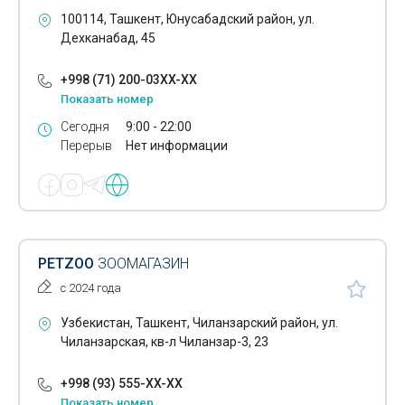
Бутылки
100114, Ташкент, Юнусабадский район, ул.
Дехканабад, 45
Бытовая химия
+998 (71) 200-03XX-XX
Велосипеды
Показать номер
Воздушные шары
Сегодня
9:00 - 22:00
Перерыв
Нет информации
Воздушные шланги
Галантерея
Галогеновые лампы
Гибкие шланги
PETZOO
ЗООМАГАЗИН
с 2024 года
Гуашь
Узбекистан, Ташкент, Чиланзарский район, ул.
Декоративная лепнина
Чиланзарская, кв-л Чиланзар-3, 23
Декоративный профиль
+998 (93) 555-XX-XX
Деловые сумки
Показать номер