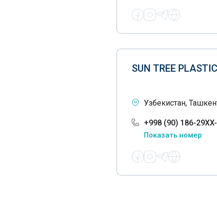
Галогеновые лампы
Гибкие шланги
Гуашь
Декоративная лепнина
SUN TREE PLASTI
Декоративный профиль
Деловые сумки
Узбекистан, Ташкен
Деревообрабатывающая
+998 (90) 186-29XX
промышленность
Показать номер
Детские товары
Ежедневники
Емкости пластиковые
Жевательная резинка