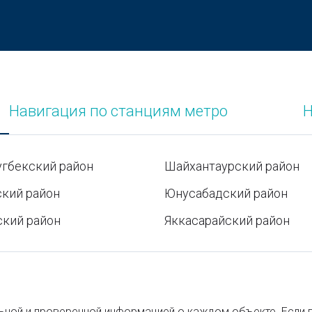
Что взять на пикник: полный гид для
комфортного отдыха на природе
Специи и пряности на все вкусы: правила
использования
Навигация по станциям метро
Н
Виды чая: полный гид по сортам, вкусам и
пользе
Детские лагеря
угбекский район
Шайхантаурский район
Парк Янги Узбекистан в Ташкенте
кий район
Юнусабадский район
Время намаза в Рамадан 2026
ский район
Яккасарайский район
Частный vs государственный ВУЗ: что выбрать
и в чём разница
Как зарегистрироваться на IELTS в Ташкенте
альной и проверенной информацией о каждом объекте. Если