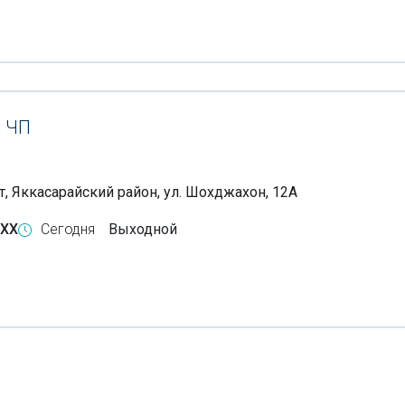
C
ЧП
т, Яккасарайский район, ул. Шохджахон, 12А
-XX
Сегодня
Выходной