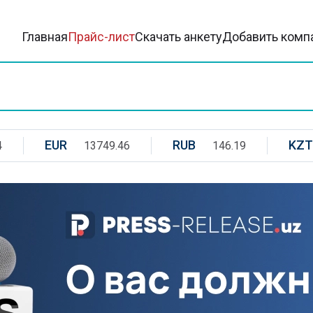
Главная
Прайс-лист
Скачать анкету
Добавить комп
EUR
RUB
KZT
4
13749.46
146.19