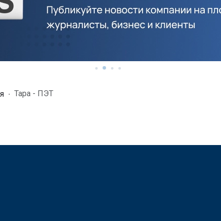
Тара - ПЭТ
я