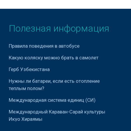
Женские гигиенические
прокладки
Жироуловители
Полезная информация
Замки
Зеркала
Правила поведения в автобусе
Золото
Какую коляску можно брать в самолет
Золотые браслеты
Герб Узбекистана
Золотые кольца
Нужны ли батареи, если есть отопление
теплым полом?
Зубочистки
Международная система единиц (СИ)
Игрушки
Международный Караван-Сарай культуры
Изделия из верблюжьей
Икуо Хираямы
шерсти
Мирабадский дехканский базар в Ташкенте