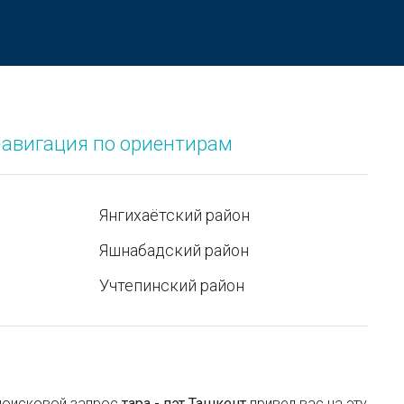
Надувной матрас для сна – комфорт или
бесполезная покупка
Маркетинговые исследования и разработка
новых продуктов
Как формируется изображение на LED-экране?
авигация по ориентирам
Станция метро Новза
Как работает комплексная логистика на всех
Янгихаётский район
этапах доставки
Яшнабадский район
Мобильные кондиционеры – стоит ли
Учтепинский район
покупать?
Как выбрать парфюм
Станция метро Хамида Алимджана
Безвизовые страны для граждан Узбекистана
 поисковой запроc
тара - пэт Ташкент
привел вас на эту