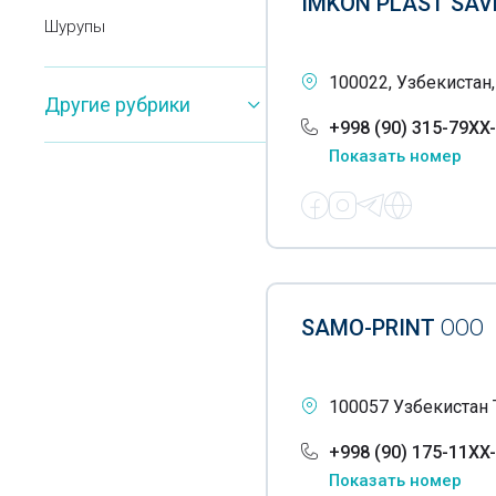
IMKON PLAST SAV
Шурупы
Винты
100022, Узбекистан,
Другие рубрики
Бумажная продукция
+998 (90) 315-79XX
Показать номер
Бумажные крышки
Бумажные полотенца
Бутылки
Бытовая химия
SAMO-PRINT
ООО
Велосипеды
Воздушные шары
100057 Узбекистан 
Воздушные шланги
+998 (90) 175-11XX
Галантерея
Показать номер